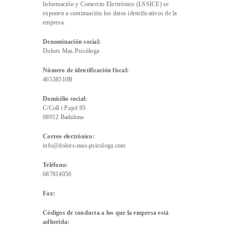
Información y Comercio Electrónico (LSSICE) se
exponen a continuación los datos identificativos de la
empresa.
Denominación social:
Dolors Mas.Psicóloga
Número de identificación fiscal:
46538510B
Domicilio social:
C/Coll i Pujol 95
08912 Badalona
Correo electrónico:
info@dolors-mas-psicologa.com
Teléfono:
687814056
Fax:
Códigos de conducta a los que la empresa está
adherida: