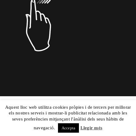
Copyright © 2015 Dolors Mas|
Powered by
Aquest lloc web utilitza cookies pròpies i de tercers per millorar
els nostres serveis i mostrar-li publicitat relacionada amb les
Nautilus
|Aviso Legal
y
|Mapa Web
seves preferències mitjançant l'ànàlisi dels seus hàbits de
navegació.
Llegir més
Accepta