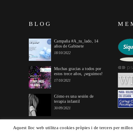
BLOG
ME
Campaña #A_tu_lado, 14
años de Gabinete
18/10/2022
Muchas gracias a todos por
estos trece años, ¡seguimos!
17/10/2021
Cómo es una sesión de
terapia infantil
30/09/2021
Aquest lloc web utilitza cookies pròpies i de tercers per millor