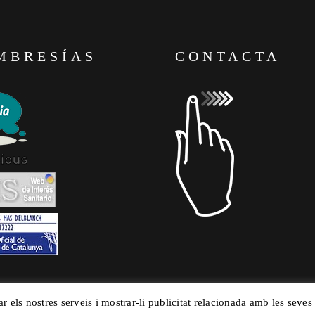
MBRESÍAS
CONTACTA
ar els nostres serveis i mostrar-li publicitat relacionada amb les seves