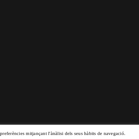
 preferències mitjançant l'ànàlisi dels seus hàbits de navegació.