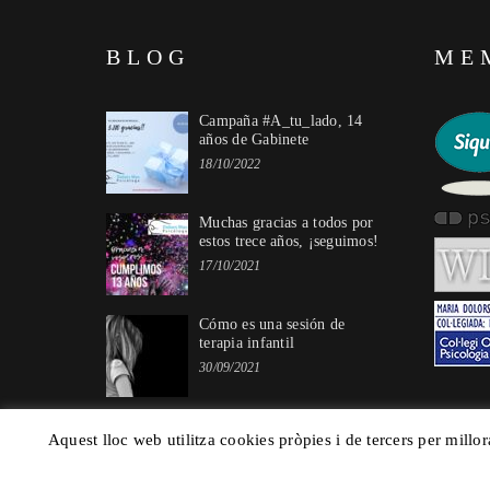
BLOG
ME
Campaña #A_tu_lado, 14
años de Gabinete
18/10/2022
Muchas gracias a todos por
estos trece años, ¡seguimos!
17/10/2021
Cómo es una sesión de
terapia infantil
30/09/2021
Aquest lloc web utilitza cookies pròpies i de tercers per millor