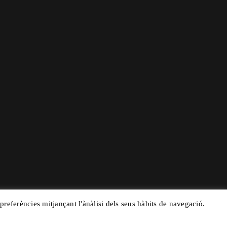
 preferències mitjançant l'ànàlisi dels seus hàbits de navegació.