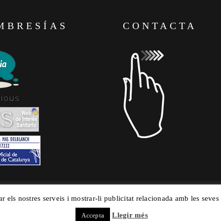
MBRESÍAS
CONTACTA
ar els nostres serveis i mostrar-li publicitat relacionada amb les seves
Llegir més
Accepta