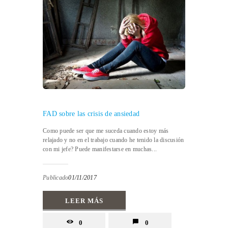
FAD sobre las crisis de ansiedad
Como puede ser que me suceda cuando estoy más
relajado y no en el trabajo cuando he tenido la discusión
con mi jefe? Puede manifestarse en muchas...
Publicado
01/11/2017
LEER MÁS
0
0