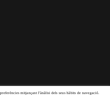
 preferències mitjançant l'ànàlisi dels seus hàbits de navegació.