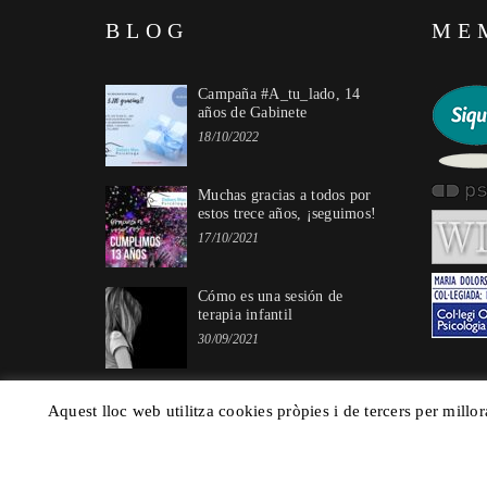
BLOG
ME
Campaña #A_tu_lado, 14
años de Gabinete
18/10/2022
Muchas gracias a todos por
estos trece años, ¡seguimos!
17/10/2021
Cómo es una sesión de
terapia infantil
30/09/2021
Aquest lloc web utilitza cookies pròpies i de tercers per millor