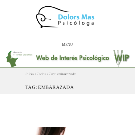
MENU
Inicio
/
Todos
/
Tag: embarazada
TAG: EMBARAZADA