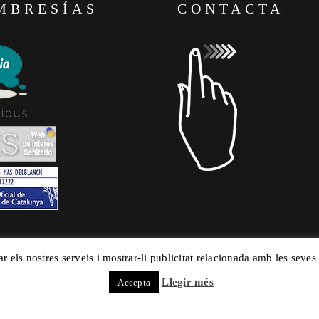
MBRESÍAS
CONTACTA
ar els nostres serveis i mostrar-li publicitat relacionada amb les seves
Llegir més
Accepta