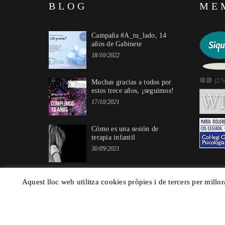
BLOG
ME
Campaña #A_tu_lado, 14
años de Gabinete
18/10/2022
Muchas gracias a todos por
estos trece años, ¡seguimos!
17/10/2021
Cómo es una sesión de
terapia infantil
30/09/2021
Aquest lloc web utilitza cookies pròpies i de tercers per millor