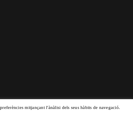
 preferències mitjançant l'ànàlisi dels seus hàbits de navegació.