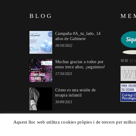
BLOG
ME
Campaña #A_tu_lado, 14
años de Gabinete
18/10/2022
Muchas gracias a todos por
estos trece años, ¡seguimos!
17/10/2021
Cómo es una sesión de
terapia infantil
30/09/2021
Aquest lloc web utilitza cookies pròpies i de tercers per millor