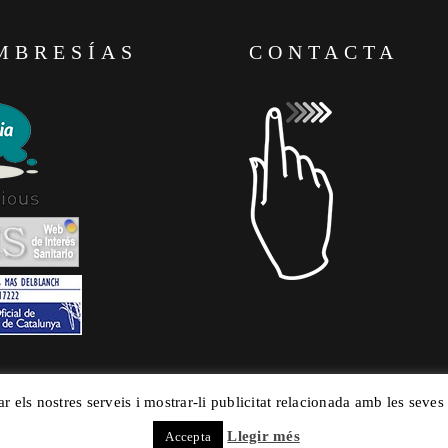
MBRESÍAS
CONTACTA
ar els nostres serveis i mostrar-li publicitat relacionada amb les seves
Llegir més
Accepta