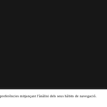
 preferències mitjançant l'ànàlisi dels seus hàbits de navegació.