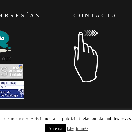
MBRESÍAS
CONTACTA
ar els nostres serveis i mostrar-li publicitat relacionada amb les seves
Llegir més
Accepta