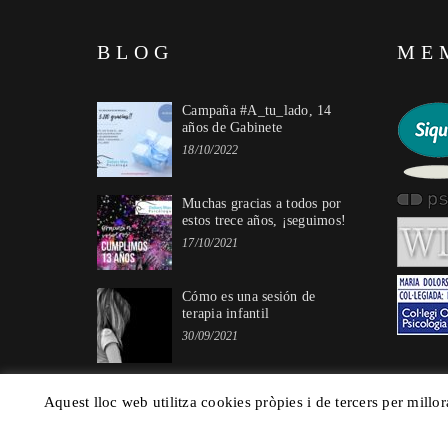
BLOG
ME
Campaña #A_tu_lado, 14
años de Gabinete
18/10/2022
Muchas gracias a todos por
estos trece años, ¡seguimos!
17/10/2021
Cómo es una sesión de
terapia infantil
30/09/2021
Aquest lloc web utilitza cookies pròpies i de tercers per millor