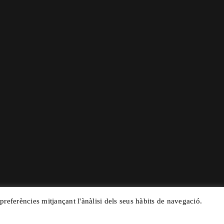
 preferències mitjançant l'ànàlisi dels seus hàbits de navegació.