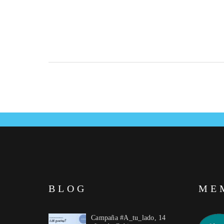
BLOG
ME
Campaña #A_tu_lado, 14