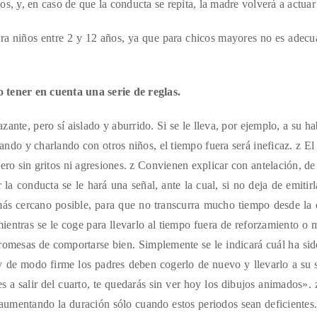
os, y, en caso de que la conducta se repita, la madre volverá a actua
 niños entre 2 y 12 años, ya que para chicos mayores no es adecuad
o tener en cuenta una serie de reglas.
zante, pero sí aislado y aburrido. Si se le lleva, por ejemplo, a su h
 jugando y charlando con otros niños, el tiempo fuera será ineficaz. z
ro sin gritos ni agresiones. z Convienen explicar con antelación, de 
la conducta se le hará una señal, ante la cual, si no deja de emiti
 más cercano posible, para que no transcurra mucho tiempo desde la 
mientras se le coge para llevarlo al tiempo fuera de reforzamiento o 
romesas de comportarse bien. Simplemente se le indicará cuál ha sido
y de modo firme los padres deben cogerlo de nuevo y llevarlo a su s
es a salir del cuarto, te quedarás sin ver hoy los dibujos animados»
umentando la duración sólo cuando estos periodos sean deficientes.