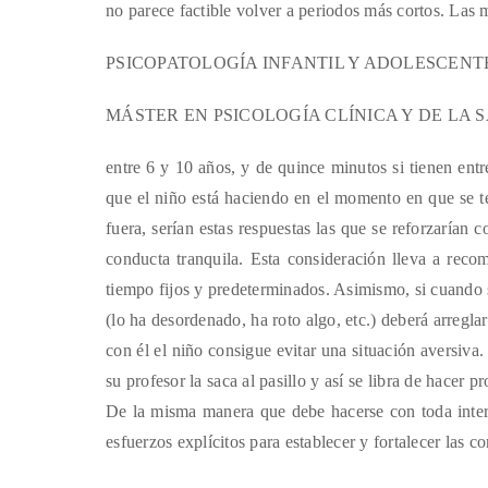
no parece factible volver a periodos más cortos. Las 
PSICOPATOLOGÍA INFANTIL Y ADOLESCENTE I Unida
MÁSTER EN PSICOLOGÍA CLÍNICA Y DE LA 
entre 6 y 10 años, y de quince minutos si tienen en
que el niño está haciendo en el momento en que se te
fuera, serían estas respuestas las que se reforzarían 
conducta tranquila. Esta consideración lleva a reco
tiempo fijos y predeterminados. Asimismo, si cuando s
(lo ha desordenado, ha roto algo, etc.) deberá arregla
con él el niño consigue evitar una situación aversiva
su profesor la saca al pasillo y así se libra de hacer
De la misma manera que debe hacerse con toda inter
esfuerzos explícitos para establecer y fortalecer las c