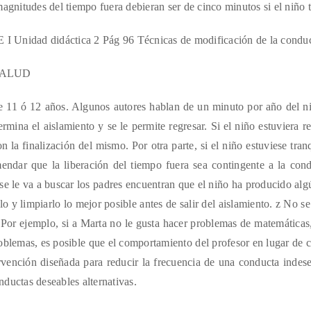
magnitudes del tiempo fuera debieran ser de cinco minutos si el niño 
d didáctica 2 Pág 96 Técnicas de modificación de la conduct
SALUD
tre 11 ó 12 años. Algunos autores hablan de un minuto por año del 
rmina el aislamiento y se le permite regresar. Si el niño estuviera 
con la finalización del mismo. Por otra parte, si el niño estuviese tr
mendar que la liberación del tiempo fuera sea contingente a la co
e le va a buscar los padres encuentran que el niño ha producido algú
rlo y limpiarlo lo mejor posible antes de salir del aislamiento. z No 
. Por ejemplo, si a Marta no le gusta hacer problemas de matemática
 problemas, es posible que el comportamiento del profesor en lugar de
vención diseñada para reducir la frecuencia de una conducta indese
onductas deseables alternativas.