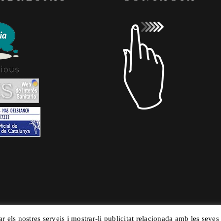
ar els nostres serveis i mostrar-li publicitat relacionada amb les seves