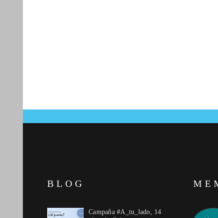
BLOG
ME
Campaña #A_tu_lado, 14