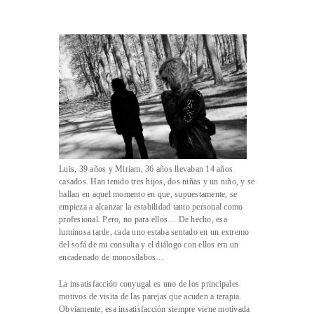
Luis, 39 años y Miriam, 36 años llevaban 14 años
casados. Han tenido tres hijos, dos niñas y un niño, y se
hallan en aquel momento en que, supuestamente, se
empieza a alcanzar la estabilidad tanto personal como
profesional. Pero, no para ellos… De hecho, esa
luminosa tarde, cada uno estaba sentado en un extremo
del sofá de mi consulta y el diálogo con ellos era un
encadenado de monosílabos…
La insatisfacción conyugal es uno de los principales
motivos de visita de las parejas que acuden a terapia.
Obviamente, esa insatisfacción siempre viene motivada