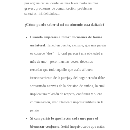
por alguna causa, desde las más leves hasta las más
graves; problemas de comunicación, problemas
sexuales, infidelidades…
¿Cómo puedo saber si mi matrimonio esta dañado?
Cuando empezáis a tomar decisiones de forma
unilateral
. Tened en cuenta, siempre, que una pareja
es cosa de “dos” – lo cual parecerá una obviedad a
más de uno – pero, muchas veces, debemos
recordar que todo aquello que atañe al buen
funcionamiento de la pareja y del hogar creado debe
ser tomado a través de la decisión de ambos, lo cual
implica una relación de respeto, confianza y buena
comunicación, absolutamente imprescindibles en la
pareja
Si comparáis lo qué hacéis cada uno para el
bienestar conjunto.
Señal inequívoca de que estáis