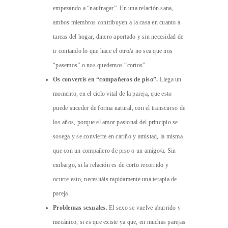
empezando a “naufragar”. En una relación sana,
ambos miembros contribuyen a la casa en cuanto a
tareas del hogar, dinero aportado y sin necesidad de
ir contando lo que hace el otro/a no sea que nos
“pasemos” o nos quedemos “cortos”
Os convertis en “compañeros de piso”.
Llega un
momento, en el ciclo vital de la pareja, que esto
puede suceder de forma natural, con el transcurso de
los años, porque el amor pasional del principio se
sosega y se convierte en cariño y amistad, la misma
que con un compañero de piso o un amigo/a. Sin
embargo, si la relación es de corto recorrido y
ocurre esto, necesitáis rapidamente una terapia de
pareja
Problemas sexuales.
El sexo se vuelve aburrido y
mecánico, si es que existe ya que, en muchas parejas