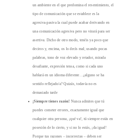
un ambiente en el que predomina el resentimiento, el
tipo de comunicación que se establece es la
agresiva-pasiva la cual puede acabar derivando en
una comunicación agresiva pero no virará para ser
asertiva. Dicho de otro modo, tenéis ya poco que
deciros y, encima, os lo decís mal; usando pocas
palabras, tono de voz elevado y retador, mirada
desafiante, expresión tensa, como si cada uno
hablará en un idioma diferente…¿alguno se ha
sentido reflejado/a? Quizás, todavía no es
demasiado tarde
¡Siempre tienes razón!
Nunca admites que tú
puedes cometer errores, exactamente igual que
cualquier otra persona, ¡qué va!, tú siempre estás en
posesión de lo cierto, y si no lo estás, ¡da igual!
Porque tus razones – incorrectas – deben ser