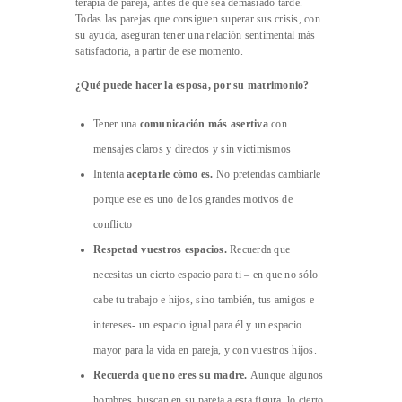
terapia de pareja, antes de que sea demasiado tarde.
Todas las parejas que consiguen superar sus crisis, con
su ayuda, aseguran tener una relación sentimental más
satisfactoria, a partir de ese momento.
¿Qué puede hacer la esposa, por su matrimonio?
Tener una
comunicación más asertiva
con
mensajes claros y directos y sin victimismos
Intenta
aceptarle cómo es.
No pretendas cambiarle
porque ese es uno de los grandes motivos de
conflicto
Respetad vuestros espacios.
Recuerda que
necesitas un cierto espacio para ti – en que no sólo
cabe tu trabajo e hijos, sino también, tus amigos e
intereses- un espacio igual para él y un espacio
mayor para la vida en pareja, y con vuestros hijos.
Recuerda que no eres su madre.
Aunque algunos
hombres, buscan en su pareja a esta figura, lo cierto