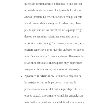
que están continuamente, enfadadas e, incluso, en
un ambiente de ira y hostilidad, uno de los dos o
ambos, prefiere no tener relaciones con quien esta
viendo como el/la enemigo/a. Pruebas muy claras;
puede que uno de los miembros de la pareja tenga
deseos de mantener relaciones sexuales pero se
reprimira como “castigo” al otro/a y, asimismo, si se
prefiere tener sexo antes que dar un beso, es que tu
relación esta muy próxima a acabarse. Recuerda, las
relaciones sexuales son una parte muy importante,
aunque no fundamental, de la relación de pareja.
Aparecen infidelidades.
La inmensa mayoría de
las parejas es capaz de perdonar – con ayuda
profesional – una infidelidad aunque depende de si
esta es sexual, emocional o virtual.En general, son
más faciles de perdonar las infidelidades sexuales y,