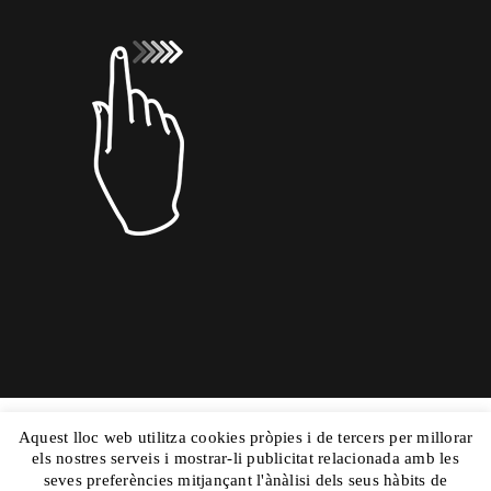
Aquest lloc web utilitza cookies pròpies i de tercers per millorar
Copyright © 2015 Dolors Mas|
Powered by
els nostres serveis i mostrar-li publicitat relacionada amb les
Nautilus
|Aviso Legal
y
|Mapa Web
seves preferències mitjançant l'ànàlisi dels seus hàbits de