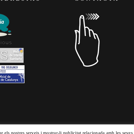
ar els nostres serveis i mostrar-li publicitat relacionada amb les seves