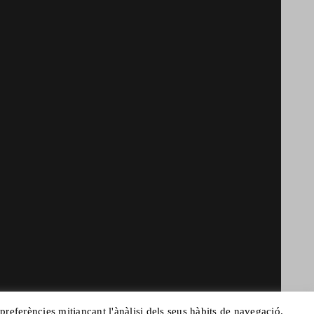
 preferències mitjançant l'ànàlisi dels seus hàbits de navegació.