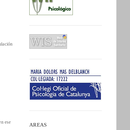
ulación
en ese
AREAS