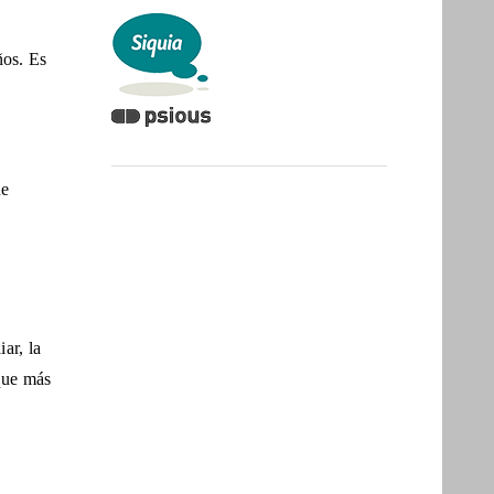
ños. Es
de
ar, la
 que más