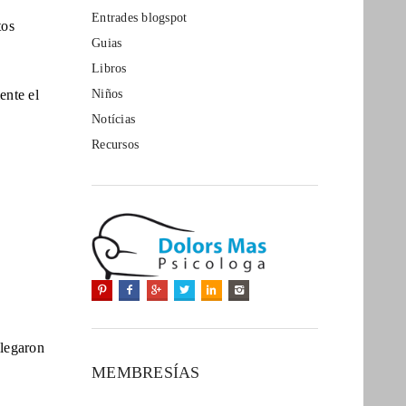
Entrades blogspot
tos
Guias
Libros
ente el
Niños
Notícias
Recursos
llegaron
MEMBRESÍAS