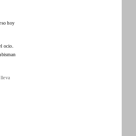
 eso hoy
l ocio.
 abisman
 lleva