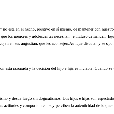
a” no
está en el hecho, positivo en sí mismo, de mantener con nuestro
r que los menores y adolescentes necesitan , e incluso demandan, fig
 acojan en sus angustian, que les aconsejen.Aunque discutan y se opo
ión está
razonada y la decisión del hijo e hija es inviable. Cuando se 
rismo y
desde luego sin dogmatismos. Los hijos e hijas son espectado
us actitudes y comportamientos y perciben la autenticidad de lo que