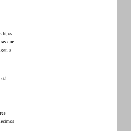
s hijos
uras que
ngan a
está
res
 decimos