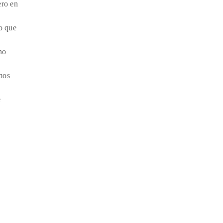
ero en
o que
no
mos
e