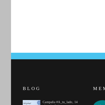
BLOG
ME
Campaña #A_tu_lado, 14