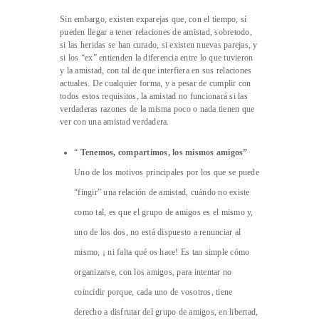
Sin embargo, existen exparejas que, con el tiempo, sí
pueden llegar a tener relaciones de amistad, sobretodo,
si las heridas se han curado, si existen nuevas parejas, y
si los “ex” entienden la diferencia entre lo que tuvieron
y la amistad, con tal de que interfiera en sus relaciones
actuales. De cualquier forma, y a pesar de cumplir con
todos estos requisitos, la amistad no funcionará si las
verdaderas razones de la misma poco o nada tienen que
ver con una amistad verdadera.
“
Tenemos, compartimos, los mismos amigos”
Uno de los motivos principales por los que se puede
“fingir” una relación de amistad, cuándo no existe
como tal, es que el grupo de amigos es el mismo y,
uno de los dos, no está dispuesto a renunciar al
mismo, ¡ ni falta qué os hace! Es tan simple cómo
organizarse, con los amigos, para intentar no
coincidir porque, cada uno de vosotros, tiene
derecho a disfrutar del grupo de amigos, en libertad,