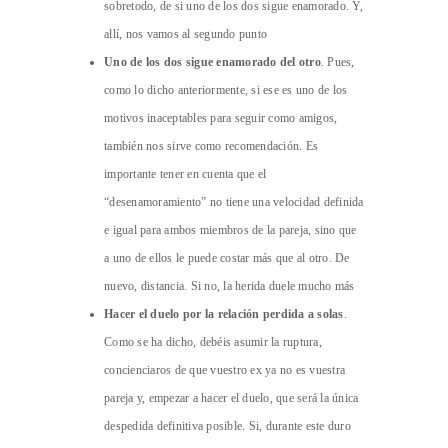
sobretodo, de si uno de los dos sigue enamorado. Y,
allí, nos vamos al segundo punto
Uno de los dos sigue enamorado del otro
. Pues,
como lo dicho anteriormente, si ese es uno de los
motivos inaceptables para seguir como amigos,
también nos sirve como recomendación. Es
importante tener en cuenta que el
“desenamoramiento” no tiene una velocidad definida
e igual para ambos miembros de la pareja, sino que
a uno de ellos le puede costar más que al otro. De
nuevo, distancia. Si no, la herida duele mucho más
Hacer el duelo por la relación perdida a solas
.
Como se ha dicho, debéis asumir la ruptura,
concienciaros de que vuestro ex ya no es vuestra
pareja y, empezar a hacer el duelo, que será la única
despedida definitiva posible. Si, durante este duro