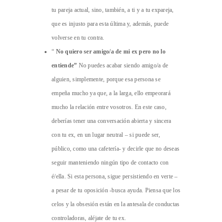
tu pareja actual, sino, también, a ti y a tu expareja,
que es injusto para esta última y, además, puede
volverse en tu contra.
“
No quiero ser amigo/a de mi ex pero no lo
entiende”
No puedes acabar siendo amigo/a de
alguien, simplemente, porque esa persona se
empeña mucho ya que, a la larga, ello empeorará
mucho la relación entre vosotros. En este caso,
deberías tener una conversación abierta y sincera
con tu ex, en un lugar neutral – si puede ser,
público, como una cafetería- y decirle que no deseas
seguir manteniendo ningún tipo de contacto con
é/ella. Si esta persona, sigue persistiendo en verte –
a pesar de tu oposición -busca ayuda. Piensa que los
celos y la obsesión están en la antesala de conductas
controladoras, aléjate de tu ex.