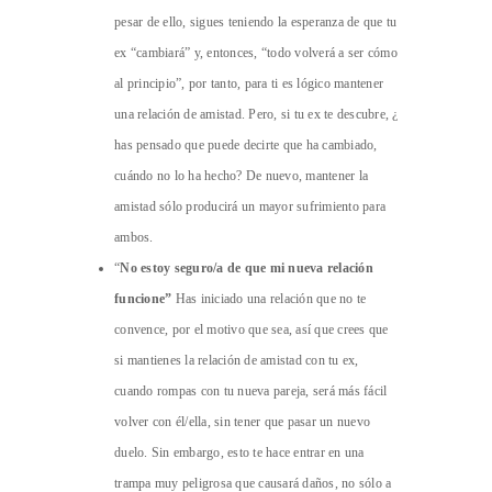
pesar de ello, sigues teniendo la esperanza de que tu
ex “cambiará” y, entonces, “todo volverá a ser cómo
al principio”, por tanto, para ti es lógico mantener
una relación de amistad. Pero, si tu ex te descubre, ¿
has pensado que puede decirte que ha cambiado,
cuándo no lo ha hecho? De nuevo, mantener la
amistad sólo producirá un mayor sufrimiento para
ambos.
“
No estoy seguro/a de que mi nueva relación
funcione”
Has iniciado una relación que no te
convence, por el motivo que sea, así que crees que
si mantienes la relación de amistad con tu ex,
cuando rompas con tu nueva pareja, será más fácil
volver con él/ella, sin tener que pasar un nuevo
duelo. Sin embargo, esto te hace entrar en una
trampa muy peligrosa que causará daños, no sólo a