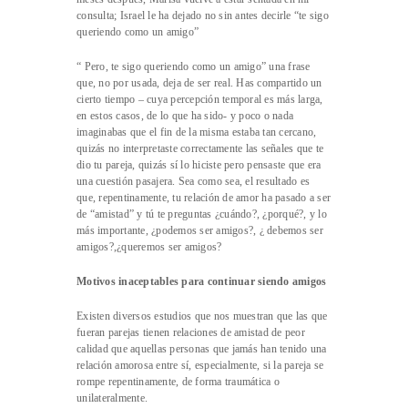
consulta; Israel le ha dejado no sin antes decirle “te sigo
queriendo como un amigo”
“ Pero, te sigo queriendo como un amigo” una frase
que, no por usada, deja de ser real. Has compartido un
cierto tiempo – cuya percepción temporal es más larga,
en estos casos, de lo que ha sido- y poco o nada
imaginabas que el fin de la misma estaba tan cercano,
quizás no interpretaste correctamente las señales que te
dio tu pareja, quizás sí lo hiciste pero pensaste que era
una cuestión pasajera. Sea como sea, el resultado es
que, repentinamente, tu relación de amor ha pasado a ser
de “amistad” y tú te preguntas ¿cuándo?, ¿porqué?, y lo
más importante, ¿podemos ser amigos?, ¿ debemos ser
amigos?,¿queremos ser amigos?
Motivos inaceptables para continuar siendo amigos
Existen diversos estudios que nos muestran que las que
fueran parejas tienen relaciones de amistad de peor
calidad que aquellas personas que jamás han tenido una
relación amorosa entre sí, especialmente, si la pareja se
rompe repentinamente, de forma traumática o
unilateralmente.