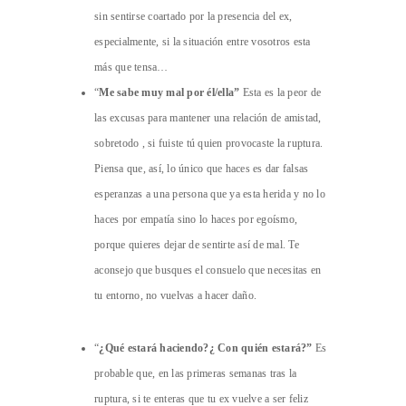
sin sentirse coartado por la presencia del ex,
especialmente, si la situación entre vosotros esta
más que tensa…
“
Me sabe muy mal por él/ella”
Esta es la peor de
las excusas para mantener una relación de amistad,
sobretodo , si fuiste tú quien provocaste la ruptura.
Piensa que, así, lo único que haces es dar falsas
esperanzas a una persona que ya esta herida y no lo
haces por empatía sino lo haces por egoísmo,
porque quieres dejar de sentirte así de mal. Te
aconsejo que busques el consuelo que necesitas en
tu entorno, no vuelvas a hacer daño.
“
¿Qué estará haciendo?¿ Con quién estará?”
Es
probable que, en las primeras semanas tras la
ruptura, si te enteras que tu ex vuelve a ser feliz