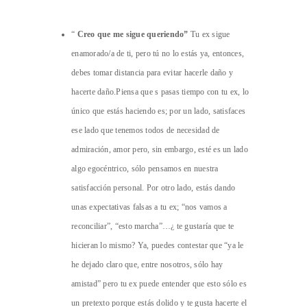
“
Creo que me sigue queriendo”
Tu ex sigue
enamorado/a de ti, pero tú no lo estás ya, entonces,
debes tomar distancia para evitar hacerle daño y
hacerte daño.Piensa que s pasas tiempo con tu ex, lo
único que estás haciendo es; por un lado, satisfaces
ese lado que tenemos todos de necesidad de
admiración, amor pero, sin embargo, esté es un lado
algo egocéntrico, sólo pensamos en nuestra
satisfacción personal. Por otro lado, estás dando
unas expectativas falsas a tu ex; “nos vamos a
reconciliar”, “esto marcha”…¿ te gustaría que te
hicieran lo mismo? Ya, puedes contestar que “ya le
he dejado claro que, entre nosotros, sólo hay
amistad” pero tu ex puede entender que esto sólo es
un pretexto porque estás dolido y te gusta hacerte el