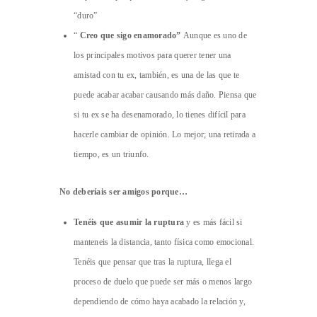
“duro”
“
Creo que sigo enamorado”
Aunque es uno de
los principales motivos para querer tener una
amistad con tu ex, también, es una de las que te
puede acabar acabar causando más daño. Piensa que
si tu ex se ha desenamorado, lo tienes difícil para
hacerle cambiar de opinión. Lo mejor; una retirada a
tiempo, es un triunfo.
No deberíais ser amigos porque…
Tenéis que asumir la ruptura
y es más fácil si
manteneis la distancia, tanto física como emocional.
Tenéis que pensar que tras la ruptura, llega el
proceso de duelo que puede ser más o menos largo
dependiendo de cómo haya acabado la relación y,