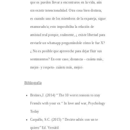
que os pueden llevar a encontraros en la vida, aún
sin existir intencionalidad. Otra cosa bien distinta,
es cuando uno de los miembros de la expareja, sigue
enamorado/a; esto imposibilita la relación de
amistad real porque, realmente, ¿ existe libertad para
enviarle un whatsapp preguntándole cómo le fue X?
¿ No es posible que aproveche para dejar fluir sus
sentimientos? En este caso; distancia – cuánta más,
mejor- y respeto- cuánto más, mejor-
Bibliografía
Breines,J. (2014) “ The 10 worst reasons to stay
Friends with your ex “ In love and war, Psychology
Today
Carpallo, S.C. (2015) “ Decirte adiós con un te
quiero” Ed. Versátil