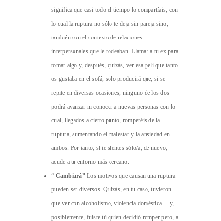
significa que casi todo el tiempo lo compartíais, con
lo cual la ruptura no sólo te deja sin pareja sino,
también con el contexto de relaciones
interpersonales que le rodeaban. Llamar a tu ex para
tomar algo y, después, quizás, ver esa peli que tanto
os gustaba en el sofá, sólo producirá que, si se
repite en diversas ocasiones, ninguno de los dos
podrá avanzar ni conocer a nuevas personas con lo
cual, llegados a cierto punto, romperéis de la
ruptura, aumentando el malestar y la ansiedad en
ambos. Por tanto, si te sientes sólo/a, de nuevo,
acude a tu entorno más cercano.
“
Cambiará”
Los motivos que causan una ruptura
pueden ser diversos. Quizás, en tu caso, tuvieron
que ver con alcoholismo, violencia doméstica… y,
posiblemente, fuiste tú quien decidió romper pero, a