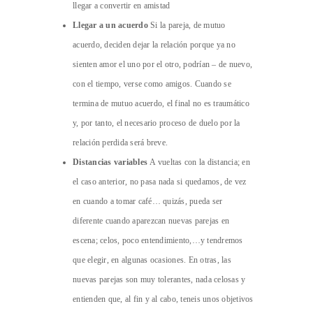
llegar a convertir en amistad
Llegar a un acuerdo
Si la pareja, de mutuo
acuerdo, deciden dejar la relación porque ya no
sienten amor el uno por el otro, podrían – de nuevo,
con el tiempo, verse como amigos. Cuando se
termina de mutuo acuerdo, el final no es traumático
y, por tanto, el necesario proceso de duelo por la
relación perdida será breve.
Distancias variables
A vueltas con la distancia; en
el caso anterior, no pasa nada si quedamos, de vez
en cuando a tomar café… quizás, pueda ser
diferente cuando aparezcan nuevas parejas en
escena; celos, poco entendimiento,…y tendremos
que elegir, en algunas ocasiones. En otras, las
nuevas parejas son muy tolerantes, nada celosas y
entienden que, al fin y al cabo, teneis unos objetivos