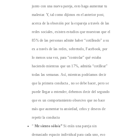
junto con una nueva pareja, esto haga aumentar tu
malestar. Y, tal como dijimos en el anterior post,
acerca de la obsesión por la expareja a través de las
redes sociales, existen estudios que muestran que el
85% de las personas admite haber “cotilleado” a su
ex a través de las redes, sobretodo, Facebook, por
lo menos una vez, para “controlar” qué estaba
haciendo mientras que un 17%, admitía “cotillear”
todas las semanas. Así, mientras podríamos decir
que la primera conducta , no se debe hacer, pero se
puede llegar a entender, debemos decir del segundo
que es un comportamiento obsesivo que no hace
más que aumentar tu ansiedad, celos y deseos de
repetir la conducta
“
Me siento sólo/a”
Si eráis una pareja sin
demasiado espacio individual para cada uno, eso