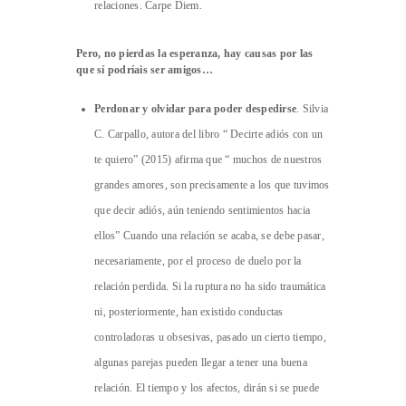
relaciones. Carpe Diem.
Pero, no pierdas la esperanza, hay causas por las
que sí podríais ser amigos…
Perdonar y olvidar para poder despedirse
. Silvia
C. Carpallo, autora del libro “ Decirte adiós con un
te quiero” (2015) afirma que “ muchos de nuestros
grandes amores, son precisamente a los que tuvimos
que decir adiós, aún teniendo sentimientos hacia
ellos” Cuando una relación se acaba, se debe pasar,
necesariamente, por el proceso de duelo por la
relación perdida. Si la ruptura no ha sido traumática
ni, posteriormente, han existido conductas
controladoras u obsesivas, pasado un cierto tiempo,
algunas parejas pueden llegar a tener una buena
relación. El tiempo y los afectos, dirán si se puede