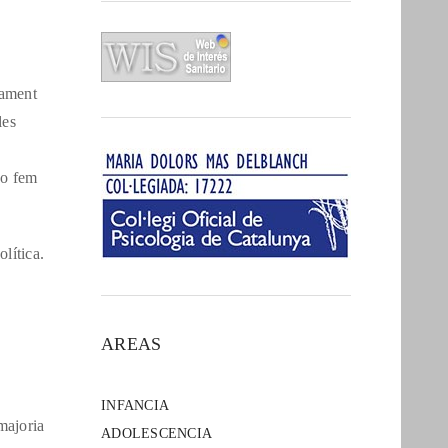
iament
les
ho fem
lítica.
AREAS
INFANCIA
majoria
ADOLESCENCIA