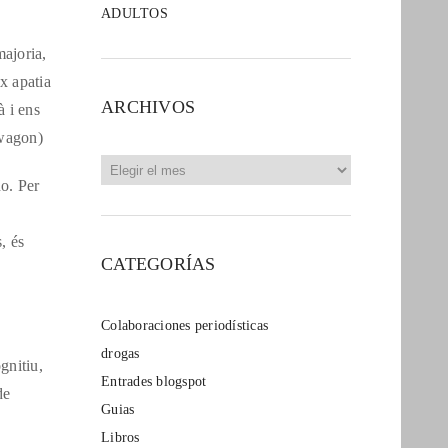
ADULTOS
majoria,
x apatia
ARCHIVOS
à i ens
dwagon)
Archivos
no. Per
, és
CATEGORÍAS
Colaboraciones periodísticas
drogas
gnitiu,
Entrades blogspot
de
Guias
Libros