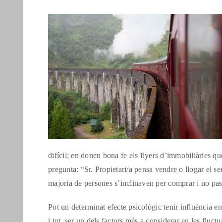
difícil; en donen bona fe els flyers d’immobiliàries qu
pregunta: “Sr. Propietari/a pensa vendre o llogar el se
majoria de persones s’inclinaven per comprar i no pas 
Pot un determinat efecte psicològic tenir influència 
i tot, ser un dels factors més a considerar en les fluc