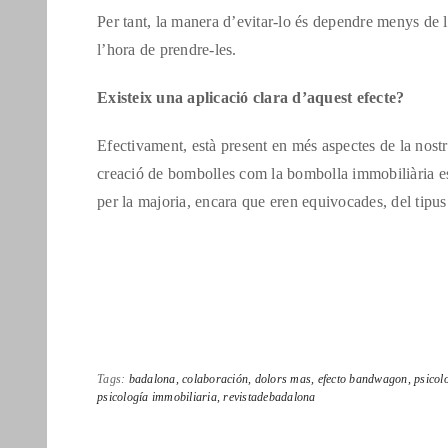
Per tant, la manera d’evitar-lo és dependre menys de le
l’hora de prendre-les.
Existeix una aplicació clara d’aquest efecte?
Efectivament, està present en més aspectes de la nost
creació de bombolles com la bombolla immobiliària esp
per la majoria, encara que eren equivocades, del tipus
Tags:
badalona,
colaboración,
dolors mas,
efecto bandwagon,
psicol
psicología immobiliaria,
revistadebadalona