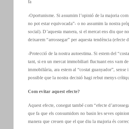
fa
-Oportunisme. Si assumim l’opinió de la majoria com l
no pot estar equivocada”- o no assumim la nostra pròpi
social). D’aquesta manera, si el mercat ens diu que n
deixarem “arrossegar” per aquesta tendència (efecte 
-Protecció de la nostra autoestima. Si estem del “cost
tant, si en un mercat immobiliari fluctuant ens vam de
immobiliària, ara estem al “costat guanyador”, sense im
possible que la nostra decisió hagi rebut menys crítiqu
Com evitar aquest efecte?
Aquest efecte, conegut també com “efecte d’arrossega
que fa que els consumidors no basin les seves opinion
manera que creuen que el que diu la majoria és correc