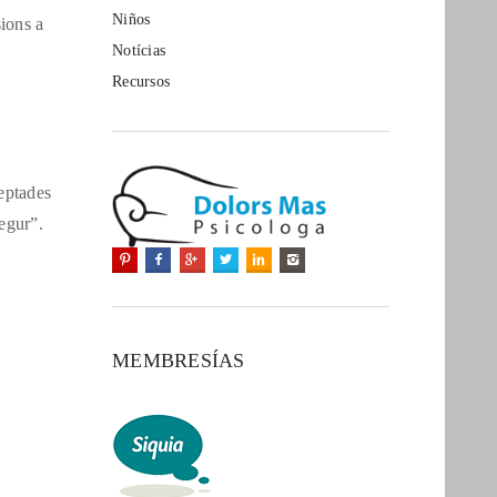
Niños
sions a
Notícias
Recursos
a
eptades
segur”.
MEMBRESÍAS