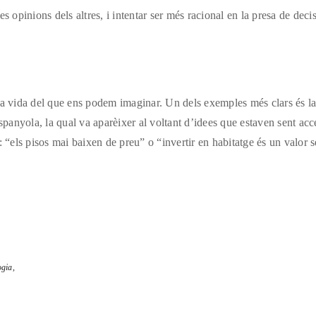
s opinions dels altres, i intentar ser més racional en la presa de deci
ra vida del que ens podem imaginar. Un dels exemples més clars és l
anyola, la qual va aparèixer al voltant d’idees que estaven sent acc
: “els pisos mai baixen de preu” o “invertir en habitatge és un valor 
ogia,