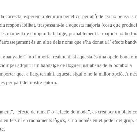
a correcta, esperem obtenir un benefici -per allò de “si ho pensa la 
a responsabilitat, traspassant-la a aquesta majoria (cosa que produei
o és moment de comprar habitatge, probablement la majoria no ho far
d’arrossegament és un altre dels noms que s’ha donat a l’ efecte ban
at guanyador”, no importa, realment, si aquesta és una opció bona o 
cidir per adquirir un habitatge de lloguer just abans de la bombolla
portar que, a llarg termini, aquesta sigui o no la millor opció. A més
es per part del nostre entorn.
ment”, “efecte de ramat” o “efecte de moda”, es crea per un biaix co
s en fets ni en raonaments lògics, si no només en el poder del grup, 
te.