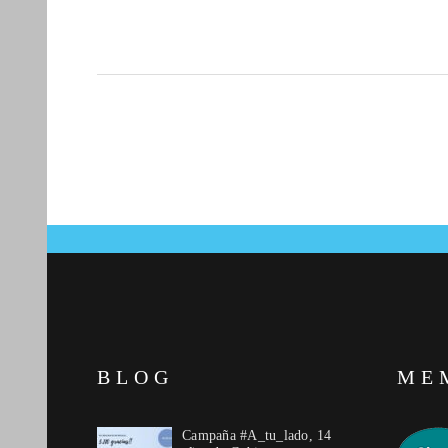
BLOG
ME
Campaña #A_tu_lado, 14