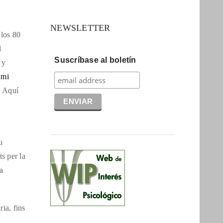
NEWSLETTER
 los 80
l
Suscríbase al boletín
 y
e
mi
. Aquí
u
ts per la
a
ia, fins