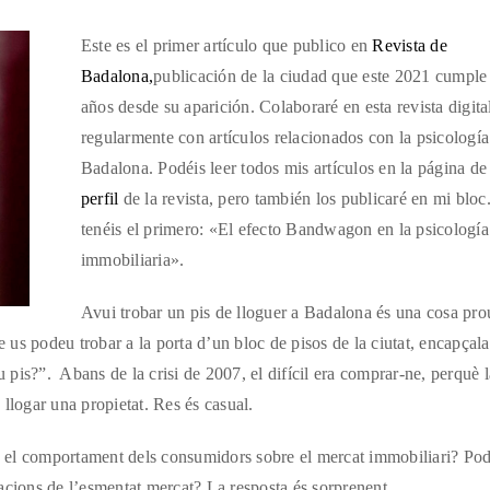
Este es el primer artículo que publico en
Revista de
Badalona,
publicación de la ciudad que este 2021 cumple
años desde su aparición. Colaboraré en esta revista digita
regularmente con artículos relacionados con la psicología
Badalona. Podéis leer todos mis artículos en la página d
perfil
de la revista, pero también los publicaré en mi bloc
tenéis el primero: «El efecto Bandwagon en la psicología
immobiliaria».
Avui trobar un pis de lloguer a Badalona és una cosa pro
e us podeu trobar a la porta d’un bloc de pisos de la ciutat, encapçala
u pis?”. Abans de la crisi de 2007, el difícil era comprar-ne, perquè l
llogar una propietat. Res és casual.
en el comportament dels consumidors sobre el mercat immobiliari? Podr
tuacions de l’esmentat mercat? La resposta és sorprenent.