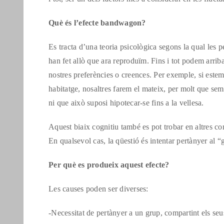
Què és l’efecte bandwagon?
Es tracta d’una teoria psicològica segons la qual les
han fet allò que ara reproduïm. Fins i tot podem arrib
nostres preferències o creences. Per exemple, si estem
habitatge, nosaltres farem el mateix, per molt que sem
ni que això suposi hipotecar-se fins a la vellesa.
Aquest biaix cognitiu també es pot trobar en altres co
En qualsevol cas, la qüestió és intentar pertànyer al 
Per què es produeix aquest efecte?
Les causes poden ser diverses:
-Necessitat de pertànyer a un grup, compartint els seus