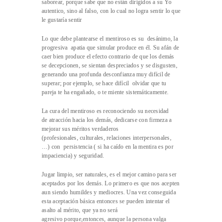
saborear, porque sabe que no están dirigidos a su Yo
autentico, sino al falso, con lo cual no logra sentir lo que
le gustaría sentir
Lo que debe plantearse el mentiroso es su desánimo, la
progresiva apatia que simular produce en él. Su afán de
caer bien produce el efecto contrario de que los demás
se decepcionen, se sientan despreciados y se disgusten,
generando una profunda desconfianza muy difícil de
superar; por ejemplo, se hace difícil olvidar que tu
pareja te ha engañado, o te miente sistemáticamente.
La cura del mentiroso es reconociendo su necesidad
de atracción hacia los demás, dedicarse con firmeza a
mejorar sus méritos verdaderos
(profesionales, culturales, relaciones interpersonales,
…) con persistencia ( si ha caído en la mentira es por
impaciencia) y seguridad.
Jugar limpio, ser naturales, es el mejor camino para ser
aceptados por los demás. Lo primero es que nos acepten
aun siendo humildes y mediocres. Una vez conseguida
esta aceptación básica entonces se pueden intentar el
asalto al mérito, que ya no será
agresivo porque,entonces, aunque la persona valga