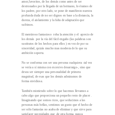
amor,favoritos, de los demás como antes de ser
destronados por la llegada de un hermano, lo éramos de
los padres; por otro lado, se pone de manifiesto nuestra
profunda duda de no ser dignos en base a la distancia, la
dureza, el aislamiento y la falta de adaptación que
sufrimos.
El mentiroso fantasioso roba la atención y el aprecio de
los demás por la vía del fácil engaño (las palabras son
sustitutos de los hechos para ellos ) en vez de por su
sinceridad, quizás mucho mas modesta de lo que su
ambición soporta.
No se conforma con ser una persona cualquiera -tal vez
se vería a sí misma con excesivo desarraigo-, sino que
desea ser siempre una personalidad de primera
magnitud, de esas que los demás admiramos de
forma envidiosa.
También mintiendo sobre lo que hacemos llevamos a
cabo algo que proporciona un pequeño resto de placer .
Imaginando que somos ricos, que seducimos a las
personas más bellas, sentimos un gusto que el hecho de
ser sólo fantasías no acaba de eliminar y que sirve para
satisfacer necesidades que ,de otra forma, nunca