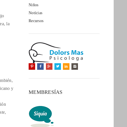
Niños
Notícias
ijo
Recursos
ea, la
ambién,
ricano y
MEMBRESÍAS
ción
ste,