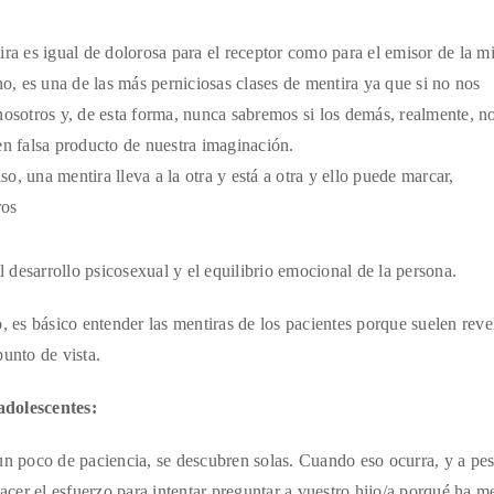
tira es igual de dolorosa para el receptor como para el emisor de la 
ho, es una de las más perniciosas clases de mentira ya que si no nos
otros y, de esta forma, nunca sabremos si los demás, realmente, n
en falsa producto de nuestra imaginación.
lso, una mentira lleva a la otra y está a otra y ello puede marcar,
ros
l desarrollo psicosexual y el equilibrio emocional de la persona.
, es básico entender las mentiras de los pacientes porque suelen reve
unto de vista.
adolescentes:
 un poco de paciencia, se descubren solas. Cuando eso ocurra, y a pes
acer el esfuerzo para intentar preguntar a vuestro hijo/a porqué ha m