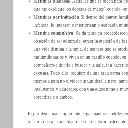
Mentiras piadosas
. Aquellas que se dicen para no
que me explique los deberes de mates” cuando, en 
Mentiras por imitación
Si dentro del patrón famil
infancia, lo integran e interiorizan y acabarán min
Mentira compulsiva
. Se da tanto en preadolesce
obsesión de ser admirado, atraer la atención de los 
una vida distinta a la suya, de manera que se produ
multimillonarios y viven en un castillo cuando, en 
compañero/a de irle a buscar, visitarle, ir a hacer
excusas. Todo ello, requiere de una gran carga cogn
memoria para no olvidar ningún detalle pero, tampo
inteligentes y educados, con una autoestima o muy
aprendizaje o ambos.
El problema más importante llega cuando el adolescent
trastorno de personalidad o de un trastorno psicopato