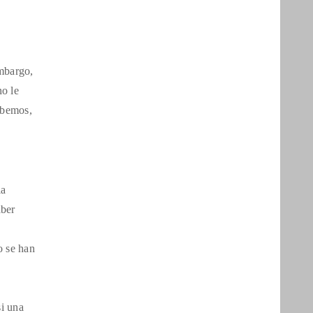
mbargo,
no le
sabemos,
ia
aber
o se han
si una