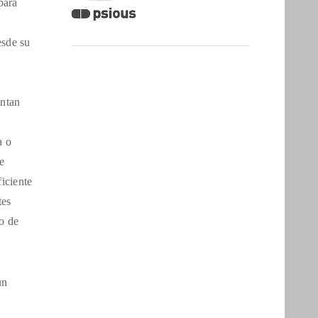
para
esde su
entan
a o
e
ficiente
tes
o de
un