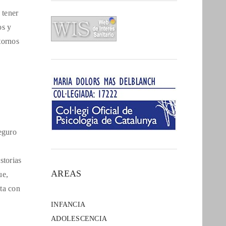
 tener
os y
tornos
eguro
storias
AREAS
ue,
cta con
INFANCIA
ADOLESCENCIA