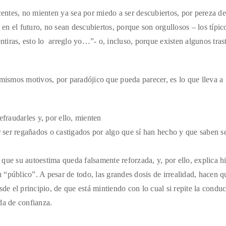
ntes, no mienten ya sea por miedo a ser descubiertos, por pereza de
 en el futuro, no sean descubiertos, porque son orgullosos – los típic
entiras, esto lo arreglo yo…”- o, incluso, porque existen algunos tras
 mismos motivos, por paradójico que pueda parecer, es lo que lleva a
fraudarles y, por ello, mienten
r ser regañados o castigados por algo que sí han hecho y que saben s
ue su autoestima queda falsamente reforzada, y, por ello, explica hi
u “público”. A pesar de todo, las grandes dosis de irrealidad, hacen q
de el principio, de que está mintiendo con lo cual si repite la condu
da de confianza.