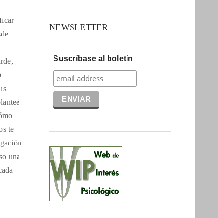
ficar –
NEWSLETTER
sde
Suscríbase al boletín
arde,
o
us
planteé
cómo
os te
egación
eso una
 cada