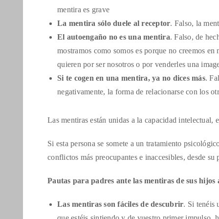
mentira es grave
La mentira sólo duele al receptor
. Falso, la men
El autoengaño no es una mentira
. Falso, de hec
mostramos como somos es porque no creemos en nos
quieren por ser nosotros o por venderles una imag
Si te cogen en una mentira, ya no dices más
. Fa
negativamente, la forma de relacionarse con los ot
Las mentiras están unidas a la capacidad intelectual, e
Si esta persona se somete a un tratamiento psicológico
conflictos más preocupantes e inaccesibles, desde su p
Pautas para padres ante las mentiras de sus hijos 
Las mentiras son fáciles de descubrir
. Si tenéis
que estéis sintiendo y de vuestro primer impulso, h