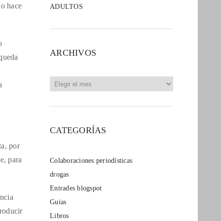
no hace
ADULTOS
o
ARCHIVOS
squeda
Archivos
a
CATEGORÍAS
ta, por
e, para
Colaboraciones periodísticas
drogas
Entrades blogspot
encia
Guias
roducir
Libros