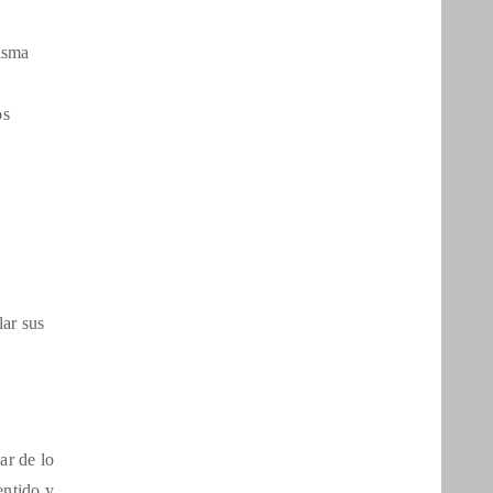
misma
os
lar sus
ar de lo
entido y