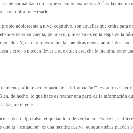
 la intencionalidad con la que se emite una u otra. Así, si la mentira 
usa un dolor innecesario.
l propio adolescente a nivel cognitivo, son aquellas que emite para n
 Debemos tener en cuenta, de nuevo, que estamos en la etapa de la bú
rientados. Y, en el otro extremo, las mentiras menos admisibles son
uzca a error o puedan llevar a que quien escucha la mentira, tome un
e miento, sólo te oculto parte de la información!”, es su frase favori
Bien, de hecho, lo que hace es retener una parte de la información qu
rictos, no miente
ace es decir algo falso, etiquetándolo de verdadero. Es decir, la difer
as que la “ocultación” es una mentira pasiva, aunque ambas pueden p