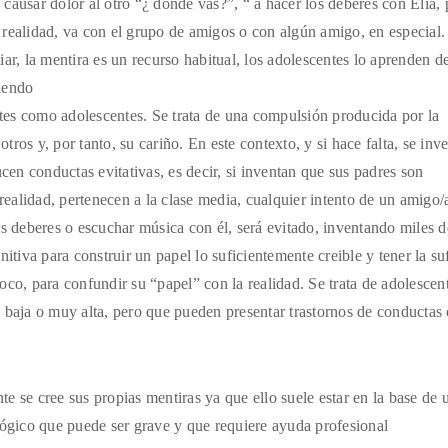
 causar dolor al otro “¿ dónde vas?”, “ a hacer los deberes con Elia, 
realidad, va con el grupo de amigos o con algún amigo, en especial.
iar, la mentira es un recurso habitual, los adolescentes lo aprenden d
tiendo
ntes como adolescentes. Se trata de una compulsión producida por la
otros y, por tanto, su cariño. En este contexto, y si hace falta, se inv
cen conductas evitativas, es decir, si inventan que sus padres son
realidad, pertenecen a la clase media, cualquier intento de un amigo/
 los deberes o escuchar música con él, será evitado, inventando miles d
itiva para construir un papel lo suficientemente creible y tener la su
co, para confundir su “papel” con la realidad. Se trata de adolescen
 baja o muy alta, pero que pueden presentar trastornos de conductas 
e se cree sus propias mentiras ya que ello suele estar en la base de 
lógico que puede ser grave y que requiere ayuda profesional