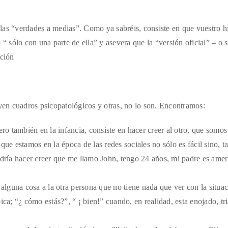
las “verdades a medias”. Como ya sabréis, consiste en que vuestro h
“ sólo con una parte de ella” y asevera que la “versión oficial” – o s
ación
uyen cuadros psicopatológicos y otras, no lo son. Encontramos:
ero también en la infancia, consiste en hacer creer al otro, que somos
ue estamos en la época de las redes sociales no sólo es fácil sino, t
odría hacer creer que me llamo John, tengo 24 años, mi padre es ame
lguna cosa a la otra persona que no tiene nada que ver con la situa
ca; “¿ cómo estás?”, “ ¡ bien!” cuando, en realidad, esta enojado, tri