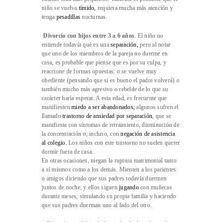
niño se vuelva
tímido
,
requiera mucha más atención y
tenga
pesadillas
nocturnas.
Divorcio con hijos entre 3 a 6 años
. El niño no
entiende todavía qué es una
separación
,
pero al notar
que uno de los miembros de la pareja no duerme en
casa, es probable que piense que es por su culpa, y
reaccione de formas opuestas: o se vuelve muy
obediente (pensando que si es bueno el padre volverá) o
también mucho más agresivo o rebelde de lo que su
carácter haría esperar. A esta edad, es frecuente que
manifiesten
miedo a ser abandonados
;
algunos sufren el
llamado
trastorno de ansiedad
por
separaci
ón
, que se
manifiesta con síntomas de retraimiento, disminución de
la concentración o, incluso, con
negación de asistencia
al colegio
.
Los niños con este trastorno no suelen querer
dormir fuera de casa.
En otras ocasiones, niegan la ruptura matrimonial tanto
a sí mismos como a los demás. Mienten a los parientes
o amigos diciendo que sus padres todavía duermen
juntos de noche, y ellos siguen
jugando
con muñecas
durante meses, simulando su propia familia y haciendo
que sus padres duerman uno al lado del otro.