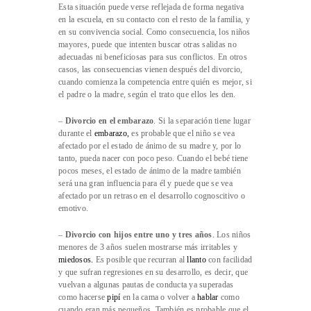
Esta situación puede verse reflejada de forma negativa
en la escuela, en su contacto con el resto de la familia, y
en su convivencia social. Como consecuencia, los niños
mayores, puede que intenten buscar otras salidas no
adecuadas ni beneficiosas para sus conflictos. En otros
casos, las consecuencias vienen después del divorcio,
cuando comienza la competencia entre quién es mejor, si
el padre o la madre, según el trato que ellos les den.
–
Divorcio en el embarazo
. Si la separación tiene lugar
durante el
embarazo
,
es probable que el niño se vea
afectado por el estado de ánimo de su madre y, por lo
tanto, pueda nacer con poco peso. Cuando el bebé tiene
pocos meses, el estado de ánimo de la madre también
será una gran influencia para él y puede que se vea
afectado por un retraso en el desarrollo cognoscitivo o
emotivo.
–
Divorcio con hijos entre uno y tres años
. Los niños
menores de 3 años suelen mostrarse más irritables y
miedosos
.
Es posible que recurran al
llanto
con facilidad
y que sufran regresiones en su desarrollo, es decir, que
vuelvan a algunas pautas de conducta ya superadas
como hacerse
pipí
en la cama o volver a
hablar
como
cuando eran más pequeños. También es probable que el