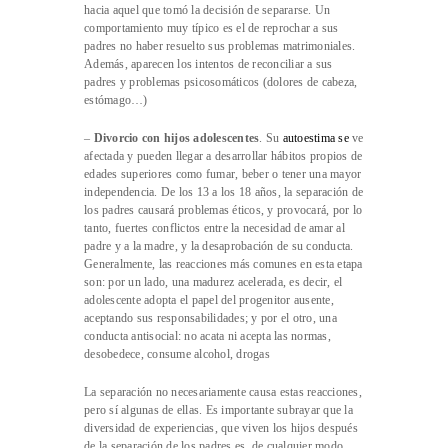
hacia aquel que tomó la decisión de separarse. Un
comportamiento muy típico es el de reprochar a sus
padres no haber resuelto sus problemas matrimoniales.
Además, aparecen los intentos de reconciliar a sus
padres y problemas psicosomáticos (dolores de cabeza,
estómago…)
–
Divorcio con hijos adolescentes
. Su
autoestima
se
ve
afectada y pueden llegar a desarrollar hábitos propios de
edades superiores como fumar, beber o tener una mayor
independencia. De los 13 a los 18 años, la separación de
los padres causará problemas éticos, y provocará, por lo
tanto, fuertes conflictos entre la necesidad de amar al
padre y a la madre, y la desaprobación de su conducta.
Generalmente, las reacciones más comunes en esta etapa
son: por un lado, una madurez acelerada, es decir, el
adolescente adopta el papel del progenitor ausente,
aceptando sus responsabilidades; y por el otro, una
conducta antisocial: no acata ni acepta las normas,
desobedece, consume alcohol, drogas
La separación no necesariamente causa estas reacciones,
pero sí algunas de ellas. Es importante subrayar que la
diversidad de experiencias, que viven los hijos después
de la separación de los padres es, de cualquier modo,