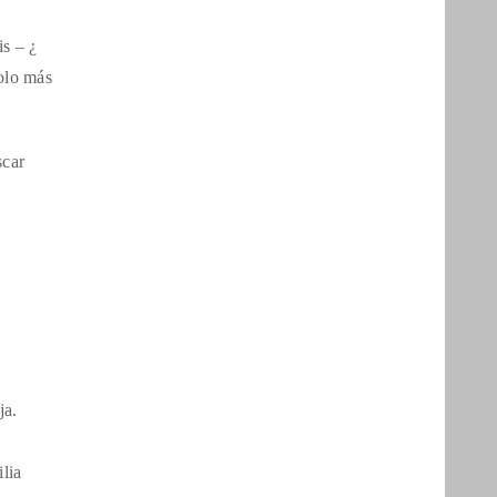
is – ¿
polo más
scar
ja.
lia