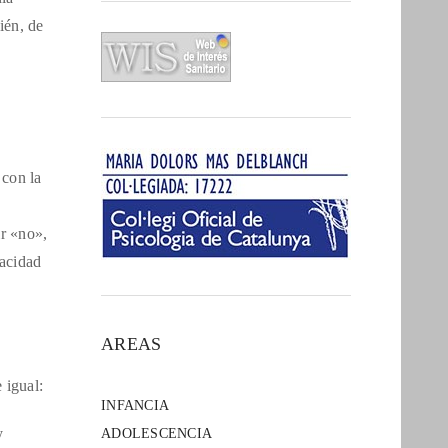
ién, de
 con la
ir «no»,
pacidad
AREAS
 igual:
INFANCIA
y
ADOLESCENCIA