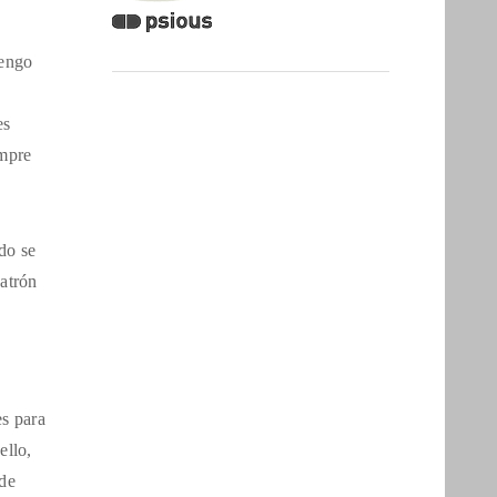
tengo
es
empre
do se
patrón
es para
ello,
 de