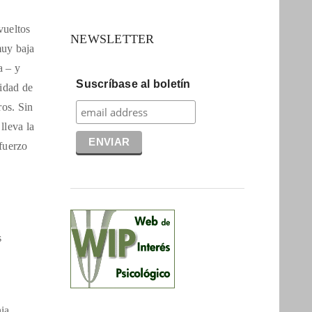
vueltos
NEWSLETTER
muy baja
a – y
Suscríbase al boletín
lidad de
os. Sin
lleva la
sfuerzo
s
ia