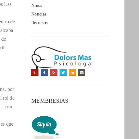
es Las
Niños
Notícias
entro de
Recursos
 alzaba
 de
cil
na, por
l rol de
MEMBRESÍAS
 – con
 es que