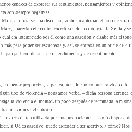
n menos capaces de expresar sus sentimientos, pensamientos y opinion
ucta son siempre negativas
 Marc; al iniciarse una discusión, ambos mantenían el tono de voz d
e Marc, aparecían elementos coercitivos de la conducta de Xènia y se
lo cual era interpretado por él como una agresión y alzaba más el tono
 más para poder ser escuchada y, así, se entraba en un bucle de difí
 la pareja, lleno de falta de entendimiento y de resentimiento.
, en menor proporción, la pasiva, nos afectan en nuestra vida cotidia
algún tipo de violencia – pongamos verbal – dicha persona aprende e
osiga la violencia e, incluso, un poco después de terminada la misma
 otras relaciones del entorno
a” – expresión tan utilizada por muchos pacientes – lo más importante
ecir, si Ud es agresivo, puede aprender a ser asertivo, ¿ cómo? Nos