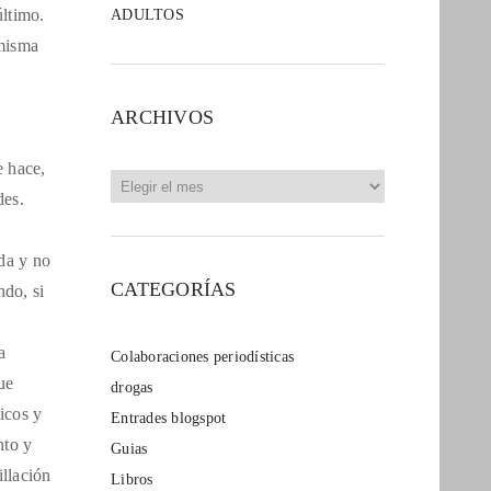
último.
ADULTOS
 misma
ARCHIVOS
e hace,
Archivos
des.
da y no
CATEGORÍAS
ndo, si
a
Colaboraciones periodísticas
ue
drogas
icos y
Entrades blogspot
nto y
Guias
illación
Libros