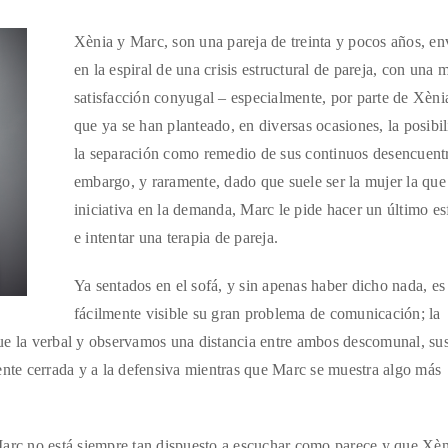
Xènia y Marc, son una pareja de treinta y pocos años, en
en la espiral de una crisis estructural de pareja, con una 
satisfacción conyugal – especialmente, por parte de Xèni
que ya se han planteado, en diversas ocasiones, la posibi
la separación como remedio de sus continuos desencuentr
embargo, y raramente, dado que suele ser la mujer la que 
iniciativa en la demanda, Marc le pide hacer un último e
e intentar una terapia de pareja.
Ya sentados en el sofá, y sin apenas haber dicho nada, es
fácilmente visible su gran problema de comunicación; la
ue la verbal y observamos una distancia entre ambos descomunal, su
ente cerrada y a la defensiva mientras que Marc se muestra algo más
Marc no está siempre tan dispuesto a escuchar como parece y que Xèn