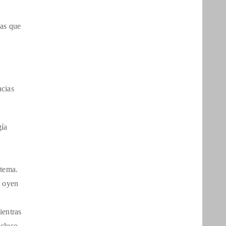
nas que
ncias
gía
 tema.
i oyen
ientras
cluso,