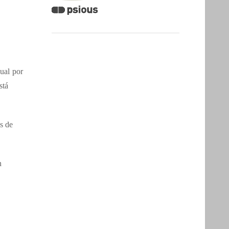
ual por
stá
s de
n