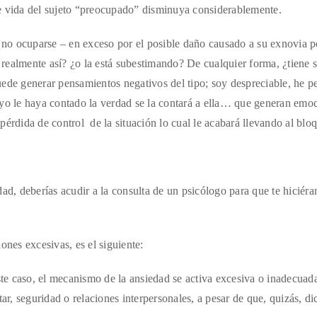
e vida del sujeto “preocupado” disminuya considerablemente.
no ocuparse – en exceso por el posible daño causado a su exnovia p
realmente así? ¿o la está subestimando? De cualquier forma, ¿tiene 
ede generar pensamientos negativos del tipo; soy despreciable, he p
 yo le haya contado la verdad se la contará a ella… que generan emo
pérdida de control de la situación lo cual le acabará llevando al blo
, deberías acudir a la consulta de un psicólogo para que te hiciér
ones excesivas, es el siguiente:
te caso, el mecanismo de la ansiedad se activa excesiva o inadecua
ar, seguridad o relaciones interpersonales, a pesar de que, quizás, di