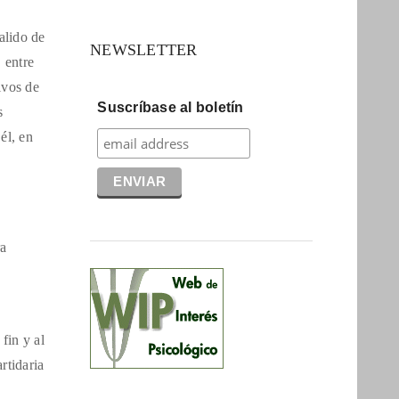
salido de
NEWSLETTER
, entre
ivos de
Suscríbase al boletín
s
él, en
ra
fin y al
rtidaria