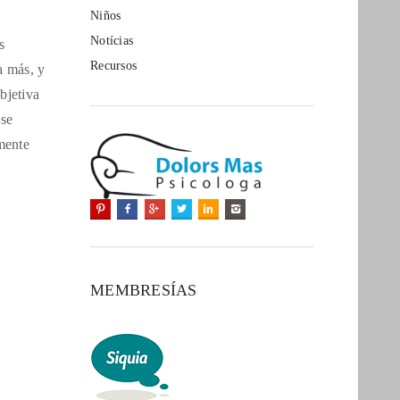
Niños
Notícias
s
Recursos
a más, y
bjetiva
ese
mente
MEMBRESÍAS