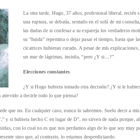
La otra tarde, Hugo, 37 años, profesional liberal, recién 
una ruptura, se debatía, sentado en el sofá de mi consulta
las dudas de si confesar a su expareja los verdaderos mot
su “huida” repentina o dejar pasar el tiempo, hasta que la
cicatrices hubieran curado. A pesar de mis explicaciones, 
un mar de lágrimas, insistía, “pero ¿Y si…?”
Elecciones constantes
¿Y si Hugo hubiera tomado otra decisión? ¿Y si le hubie
 atrevido a decirle todo lo que piensa?
uede que no. En cualquier caso, nunca lo sabremos. Suelo decir a mis
,” y si hubiera hecho C en lugar de D”, no sirven de nada porque, al 
las, con lo cual no es que nos perdamos algo de lo que soy muy pa
presente sino que, al contrario, lo estamos desperdiciando.