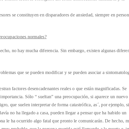
tresores se constituyen en disparadores de ansiedad, siempre en perso
preocupaciones normales?
echo, no hay mucha diferencia. Sin embargo, existen algunas difere
roblemas que se pueden modificar y se pueden asociar a sintomatolo
ran factores desencadenantes reales o que están magnificadas. Se
importancia. Sólo “ sueltan” una preocupación, si aparece un nuevo
igro, que suelen interpretar de forma catastrófica, as´, por ejemplo, s
davía no ha llegado a casa, pueden llegar a pensar que ha habido un
sona le ha ocurrido algo fatal que pronto le comunicarán. De hecho, m
 muy probable. que la persona querida esté llamando a la puerta e, in