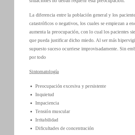
situaciones no deban requerir esta preocupación.
La diferencia entre la población general y los pacien
catastróficos o negativos, los cuales se empiezan a e
aumenta la preocupación, con lo cual los pacientes si
que pueda justificar dicho miedo. Al ser más hipervigil
supuesto suceso ocurriese improvisadamente. Sin emb
por todo
Sintomatología
Preocupación excesiva y persistente
Inquietud
Impaciencia
Tensión muscular
Irritabilidad
Dificultades de concentración