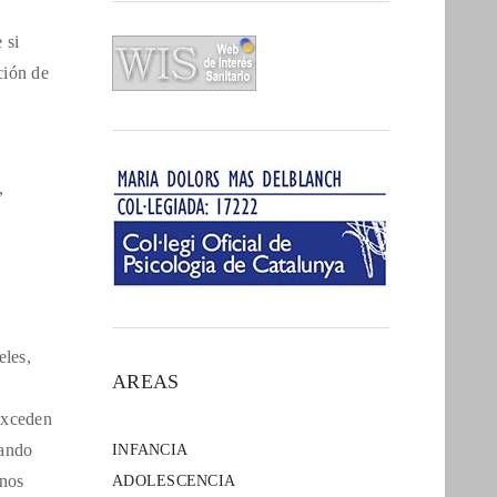
 si
ción de
,
eles,
AREAS
,
exceden
uando
INFANCIA
 nos
ADOLESCENCIA