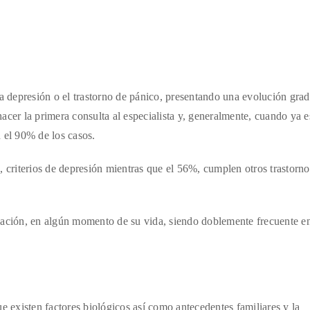
 depresión o el trastorno de pánico, presentando una evolución grad
acer la primera consulta al especialista y, generalmente, cuando ya e
 el 90% de los casos.
criterios de depresión mientras que el 56%, cumplen otros trastorno
lación, en algún momento de su vida, siendo doblemente frecuente e
e existen factores biológicos así como antecedentes familiares y la