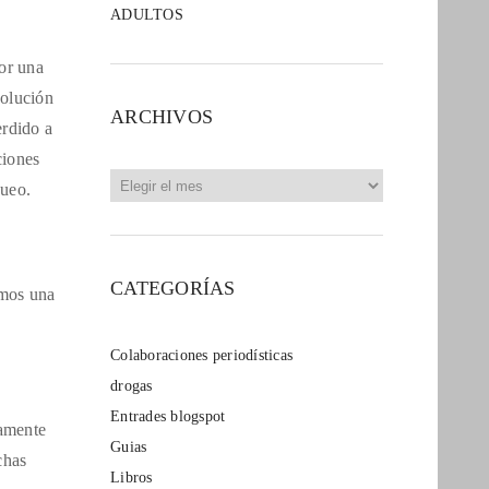
ADULTOS
or una
solución
ARCHIVOS
erdido a
ciones
Archivos
queo.
CATEGORÍAS
amos una
Colaboraciones periodísticas
drogas
Entrades blogspot
damente
Guias
chas
Libros