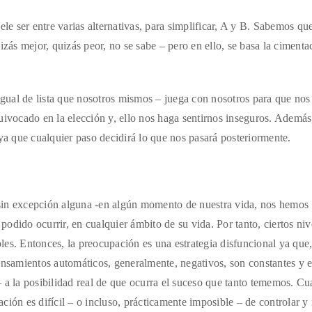
 ser entre varias alternativas, para simplificar, A y B. Sabemos que
ás mejor, quizás peor, no se sabe – pero en ello, se basa la cimenta
ual de lista que nosotros mismos – juega con nosotros para que nos
uivocado en la elección y, ello nos haga sentirnos inseguros. Además
 ya que cualquier paso decidirá lo que nos pasará posteriormente.
sin excepción alguna -en algún momento de nuestra vida, nos hemos
odido ocurrir, en cualquier ámbito de su vida. Por tanto, ciertos niv
es. Entonces, la preocupación es una estrategia disfuncional ya que
samientos automáticos, generalmente, negativos, son constantes y 
– a la posibilidad real de que ocurra el suceso que tanto tememos. C
ción es difícil – o incluso, prácticamente imposible – de controlar y