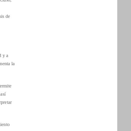
sis de
d y a
menta la
ermite
así
rpretar
miento