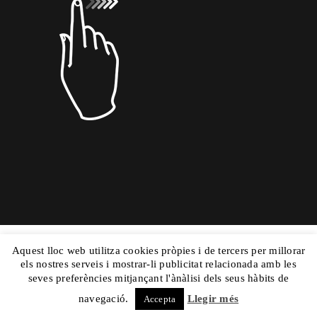
Aquest lloc web utilitza cookies pròpies i de tercers per millorar
Copyright © 2015 Dolors Mas|
Powered by
els nostres serveis i mostrar-li publicitat relacionada amb les
Nautilus
|Aviso Legal
y
|Mapa Web
seves preferències mitjançant l'ànàlisi dels seus hàbits de
navegació.
Llegir més
Accepta