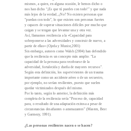
mismos, a quien, en alguna ocasión, le hemos dicho o
nos han dicho “¡Es que tú puedes con todo!” y que nada
más lejos de la verdad, ¿No? No existen personas que
“puedan con todo”, lo que existen son personas fuertes
y capaces de superar situaciones difíciles por mucho que
caigan y se tengan que levantar una y otra vez.
Así, llamamos resiliencia a la «Capacidad para
sobreponerse a las adversidades y construir de nuevo, a
partir de ellas» (Ojeda y Munist,2001)
Sin embargo, autores como Walsh (2004) han defendido
que la resiliencia es un concepto más amplio: “La
capacidad de la persona para recobrarse de la
adversidad, fortalecida y dueña de mayores recursos”.
Según esta definición, los supervivientes de un trauma
importante como un accidente aéreo o de un secuestro,
por ejemplo, no serían resilientes, puesto que suelen
quedar victimizados después del mismo.
Por lo tanto, según lo anterior, la definición más
completa de la resiliencia sería “Proceso de, capacidad
para, o resultado de una adaptación exitosa a pesar de
circunstancias desafiantes o amenazantes” (Masten, Best
y Garmezy, 1991).
¿Las personas resilientes nacen o se hacen?