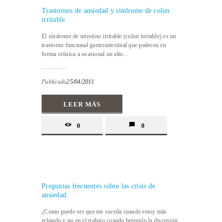
Trastornos de ansiedad y sindrome de colon
irritable
El síndrome de intestino irritable (colon irritable) es un
trastorno funcional gastrointestinal que padecen en
forma crónica u ocasional un alto...
Publicado
25/04/2011
LEER MÁS
0
0
Preguntas frecuentes sobre las crisis de
ansiedad
¿Como puede ser que me suceda cuando estoy más
relajado y no en el trabajo cuando hetenido la discusión