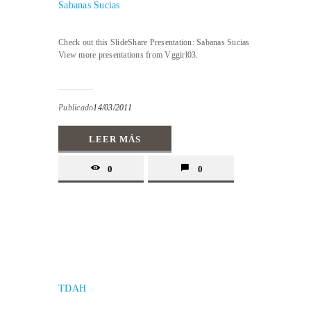
Sabanas Sucias
Check out this SlideShare Presentation: Sabanas Sucias
View more presentations from Vggirl03.
Publicado
14/03/2011
LEER MÁS
0
0
TDAH