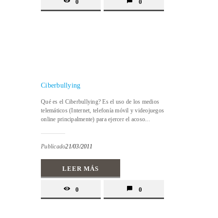
0
0
Ciberbullying
Qué es el Ciberbullying? Es el uso de los medios
telemáticos (Internet, telefonía móvil y videojuegos
online principalmente) para ejercer el acoso...
Publicado
21/03/2011
LEER MÁS
0
0