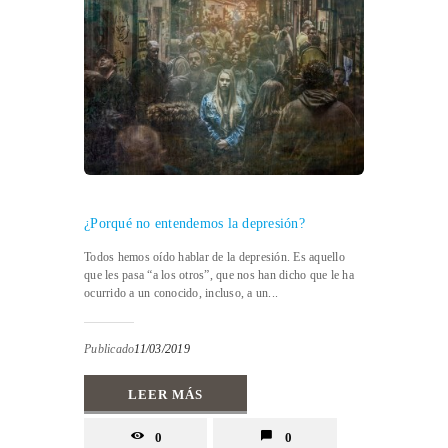
¿Porqué no entendemos la depresión?
Todos hemos oído hablar de la depresión. Es aquello
que les pasa “a los otros”, que nos han dicho que le ha
ocurrido a un conocido, incluso, a un...
Publicado
11/03/2019
LEER MÁS
0
0