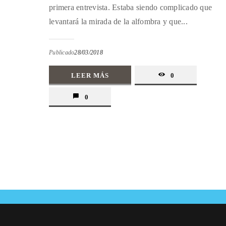
primera entrevista. Estaba siendo complicado que
levantará la mirada de la alfombra y que...
Publicado
28/03/2018
LEER MÁS
0
0