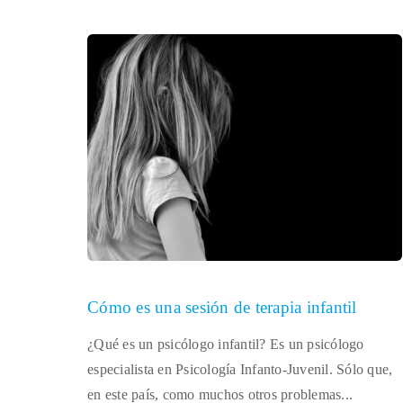
Cómo es una sesión de terapia infantil
¿Qué es un psicólogo infantil? Es un psicólogo
especialista en Psicología Infanto-Juvenil. Sólo que,
en este país, como muchos otros problemas...