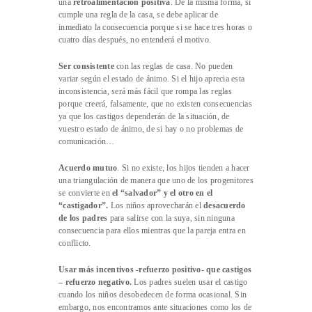
una
retroalimentación positiva
. De la misma forma, si
cumple una regla de la casa, se debe aplicar de
inmediato la consecuencia porque si se hace tres horas o
cuatro días después, no entenderá el motivo.
Ser consistente
con las reglas de casa. No pueden
variar según el estado de ánimo. Si el hijo aprecia esta
inconsistencia, será más fácil que rompa las reglas
porque creerá, falsamente, que no existen consecuencias
ya que los castigos dependerán de la situación, de
vuestro estado de ánimo, de si hay o no problemas de
comunicación…
Acuerdo mutuo
. Si no existe, los hijos tienden a hacer
una triangulación de manera que uno de los progenitores
se convierte en
el “salvador” y el otro en el
“castigador”.
Los niños aprovecharán el
desacuerdo
de los padres
para salirse con la suya, sin ninguna
consecuencia para ellos mientras que la pareja entra en
conflicto.
Usar más incentivos -refuerzo positivo- que castigos
– refuerzo negativo.
Los padres suelen usar el castigo
cuando los niños desobedecen de forma ocasional. Sin
embargo, nos encontramos ante situaciones como los de