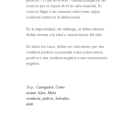
positiva – y cuál no lo está – conducta negativa- así
como lo que se espera de él en cada situación. Es
correcto llegar a un consenso sobre estas reglas
conforme entren en la adolescencia.
En la etapa infantil, sin embargo, se deben adecuar
dichas normas a la edad y características del niño.
En todos los casos, deben ser conscientes que una
conducta positiva va asociada a una consecuencia
positiva y una conducta negativa a una consecuencia
negativa.
Tags:
Castigador,
Como
actuar,
hijos,
Mala
conducta,
padres,
Salvador,
tdah