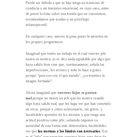
Puede ser debido a que tu hijo tenga un trastorno de
conducta o un trastorno emocional, en cuyo caso, antes
de poner la tirita sobre una herida que no conocemos,
recomendamos que acudas a un psicólogo
infantojuvenil.
En cualquier caso, merece la pena poner la atención en
los propios progenitores.
Imaginad que tenéis un trabajo en el cual vuestro jefe
nunca os motiva, ni os dice nada agradable por algo que
haya salido bien sino que, continuamente, señala las
imperfecciones, los errores y todo lo hace a gritos
porque “para eso soy el que mando”, ¿ya tenemos la
imagen formada?
Ahora imaginad que
vuestros hijos se portan
mal
porque no tienen un jefe que les motive cuando
algo haya salido mal, que les haga ver que han cometido
un error, porqué y cómo solucionarlo, sin gritos, y
haciéndoles aprender de los mismos y que tenga una
actitud positiva como jefe, sabiendo imponer su
autoridad de una forma más democrática, haciéndoles
ver que
las normas y los límites son necesarios
. Ese
es el “jefe” que necesitan vuestros hijos para dejar de