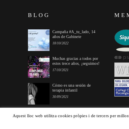
BLOG
ME
Campaña #A_tu_lado, 14
años de Gabinete
18/10/2022
Muchas gracias a todos por
estos trece años, ¡seguimos!
17/10/2021
Cómo es una sesión de
terapia infantil
30/09/2021
Aquest lloc web utilitza cookies pròpies i de tercers per millor