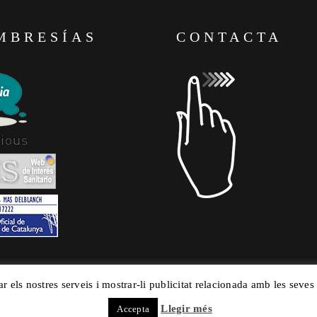
MBRESÍAS
CONTACTA
ar els nostres serveis i mostrar-li publicitat relacionada amb les seves
Llegir més
Accepta