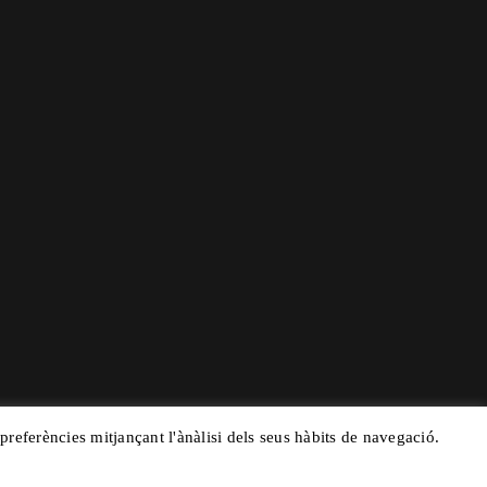
 preferències mitjançant l'ànàlisi dels seus hàbits de navegació.