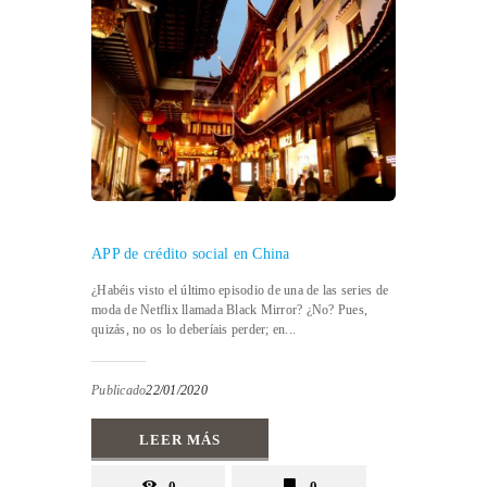
APP de crédito social en China
¿Habéis visto el último episodio de una de las series de
moda de Netflix llamada Black Mirror? ¿No? Pues,
quizás, no os lo deberíais perder; en...
Publicado
22/01/2020
LEER MÁS
0
0