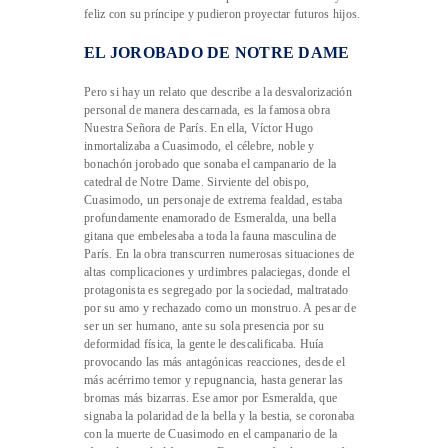
feliz con su príncipe y pudieron proyectar futuros hijos.
EL JOROBADO DE NOTRE DAME
Pero si hay un relato que describe a la desvalorización
personal de manera descarnada, es la famosa obra
Nuestra Señora de París. En ella, Víctor Hugo
inmortalizaba a Cuasimodo, el célebre, noble y
bonachón jorobado que sonaba el campanario de la
catedral de Notre Dame. Sirviente del obispo,
Cuasimodo, un personaje de extrema fealdad, estaba
profundamente enamorado de Esmeralda, una bella
gitana que embelesaba a toda la fauna masculina de
París. En la obra transcurren numerosas situaciones de
altas complicaciones y urdimbres palaciegas, donde el
protagonista es segregado por la sociedad, maltratado
por su amo y rechazado como un monstruo. A pesar de
ser un ser humano, ante su sola presencia por su
deformidad física, la gente le descalificaba. Huía
provocando las más antagónicas reacciones, desde el
más acérrimo temor y repugnancia, hasta generar las
bromas más bizarras. Ese amor por Esmeralda, que
signaba la polaridad de la bella y la bestia, se coronaba
con la muerte de Cuasimodo en el campanario de la