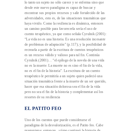
lo tanto un sujeto no sólo carece y se enferma sino que
desde este nuevo paradigma es capaz de buscar y
encontrar sus propios recursos y salir fortalecido de las
adversidades, esto es, de las situaciones traumáticas que
haya vivido. Como la resiliencia es dinámica, entonces
un camino posible para favorecerla sería el uso de
cuento terapéutico, ya que como señala Cyrulnik (2001):
“La vida no es una historia. Es una resolución incesante
de problemas de adaptación” (p.117); y la posibilidad de
recrearla a partir de la escritura de cuentos terapéuticos
es un recurso válido y valioso para tal fin. Continúa
Cyrulnik (2001)… “el epílogo de la novela de una vida
no es la muerte. La muerte no es sino el fin de la vida,
no es el fin de la historia”. La escritura de un cuento
terapéutico le permitiría a un sujeto quien padeció una
situación traumática frente a la muerte de un ser querido,
hacer que esa situación dolorosa sea el fin de la vida
pero no sea el fin de la historia y complementar así los
resortes de su resiliencia
EL PATITO FEO
Uno de los cuentos que puede considerarse el
paradigma de la desvalorización, es el Patito feo. Cabe
preguntarse, entonces, ¿cómo continuó la historia de