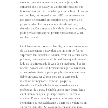
cuando conoció a su madrastra, una mujer que la
convirtió en su esclava y se vio descalificada por sus
hermanastras que la envidiaban por su belleza. El cuadro
se completa, por un padre que brilló por su ausencia y,
por ende, se convirtió en cómplice de su mujer y del
juego familiar. Con sus sentimientos de soledad,
desvalorización y angustia, la vida le dio una revancha,
pudo ser la elegida por el príncipe para casarse y, así,
cambiar su vida.
Cenicienta logró formar su familia, pero sus sensaciones
de baja autoestima y desvalimiento interior no fueron
superados tan fácilmente. Si bien, vivió en la corte como
princesa, continuaba siendo la cenicienta que dormía al
lado de la chimenea de la casa de su madrastra. Por las
noches, soñaba con sus hermanastras que la insultaban
y denigraban. Ambos, príncipe y la princesa-cenicienta
debieron consultar al consejero de la corte con la
intención de mejorar su relación, ya que la
desvalorización de ella había comenzado a causar
problemas de pareja. Se había vuelto muy demandante
en el intento de que el príncipe llenase su carencia
afectiva. Poco a poco, la princesa pudo revertir su
sentimiento autodescalificante y quererse y valorarse en
su nueva identidad. Solo así pudo consolidarse muy