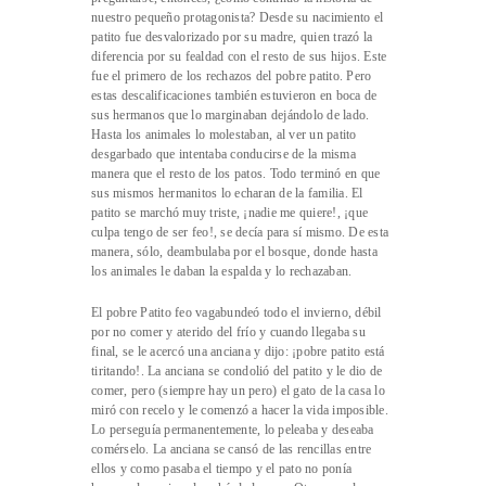
nuestro pequeño protagonista? Desde su nacimiento el
patito fue desvalorizado por su madre, quien trazó la
diferencia por su fealdad con el resto de sus hijos. Este
fue el primero de los rechazos del pobre patito. Pero
estas descalificaciones también estuvieron en boca de
sus hermanos que lo marginaban dejándolo de lado.
Hasta los animales lo molestaban, al ver un patito
desgarbado que intentaba conducirse de la misma
manera que el resto de los patos. Todo terminó en que
sus mismos hermanitos lo echaran de la familia. El
patito se marchó muy triste, ¡nadie me quiere!, ¡que
culpa tengo de ser feo!, se decía para sí mismo. De esta
manera, sólo, deambulaba por el bosque, donde hasta
los animales le daban la espalda y lo rechazaban.
El pobre Patito feo vagabundeó todo el invierno, débil
por no comer y aterido del frío y cuando llegaba su
final, se le acercó una anciana y dijo: ¡pobre patito está
tiritando!. La anciana se condolió del patito y le dio de
comer, pero (siempre hay un pero) el gato de la casa lo
miró con recelo y le comenzó a hacer la vida imposible.
Lo perseguía permanentemente, lo peleaba y deseaba
comérselo. La anciana se cansó de las rencillas entre
ellos y como pasaba el tiempo y el pato no ponía