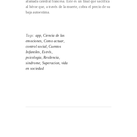
afamada catedral francesa. Este es un final que sacrifica
al héroe que, a través de la muerte, cobra el precio de su
baja autoestima.
Tags:
app,
Ciencia de las
emociones,
Como actuar,
control social,
Cuentos
Infantiles,
Estrés,
psicologia,
Resilencia,
sindrome,
Superacion,
vida
en sociedad