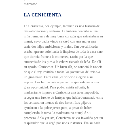
estimarse.
LA CENICIENTA
La Cenicienta, por ejemplo, también es una historia de
desvalorización y rechazo. La historia describe a una
niña hermosa y de muy buen corazón que extrañaba a su
mamá, cuyo padre viudo se casó con una mujer que
tenía dos hijas ambiciosas y malas. Tan descalificada
estaba, que no solo hacía la limpieza de toda la casa sino
que dormía frente a la chimenea, razón por la que
amanecía de los pies a la cabeza tiznada de leña. De allí
su apodo: Cenicienta. Un buen día, se conoció la noticia
de que el rey invitaba a todas las jovencitas del reino a
un gran baile. Entre ellas, el príncipe elegiría a su
esposa. Las hermanastras pensaron que esta sería una
gran oportunidad. Para poder asistir al baile, la
madrastra le impuso a Cenicienta una tarea imposible:
recoger una fuente de lentejas que había derramado entre
las cenizas, en menos de dos horas. Los pájaros
ayudaron a la pobre joven pero, a pesar de haber
completado la tarea, la madrastra no cumplió su
promesa. Sola y triste, Cenicienta se vio invadida por un
resplandor que la cegó por unos instantes. Era su hada