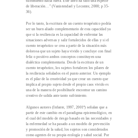
sufrimiento hacia fuera. Este libro ha sido una especie
de liberación…” (Vanistendael y Lecomte, 2000; p 35-
36).
Por lo tanto, la escritura de un cuento terapéutico podría
ser un buen aliado complementario de esta capacidad ya
que si la resiliencia es la capacidad de enfrentar las
situaciones adversas y salir fortalecidos de ellas y si el
cuento terapéutico se crea a partir de la situación más
dolorosa que un sujeto haya vivido y concluye con final
feliz o positivo ambos conceptos constituyen una
dialéctica complementaria. Desde la escritura de un
cuento terapéutico, los sujetos fortalecen los pilares de
la resiliencia señalados en el punto anterior. Un ejemplo
es el pilar de la creatividad ya que crear un cuento que
implica al propio sujeto desde el propio caos vivido es
una de la manera de posibilitarle encontrar un camino
creativo de salida ante tanto sufrimiento.
Algunos autores (Infante, 1997, 2001ª) señalan que a
partir de este cambio en el paradigma epistemológico, en
el cual del modelo de riesgo basado en las necesidades y
la enfermedad se ha pasado a un modelo de prevención
y promoción de la salud, los sujetos son considerados
como agentes de su propia ecología y salud social. Por