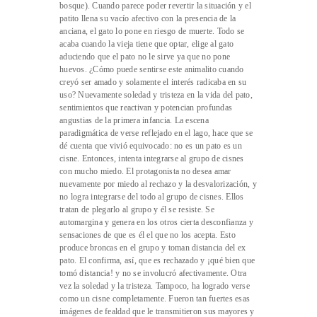
bosque). Cuando parece poder revertir la situación y el
patito llena su vacío afectivo con la presencia de la
anciana, el gato lo pone en riesgo de muerte. Todo se
acaba cuando la vieja tiene que optar, elige al gato
aduciendo que el pato no le sirve ya que no pone
huevos. ¿Cómo puede sentirse este animalito cuando
creyó ser amado y solamente el interés radicaba en su
uso? Nuevamente soledad y tristeza en la vida del pato,
sentimientos que reactivan y potencian profundas
angustias de la primera infancia. La escena
paradigmática de verse reflejado en el lago, hace que se
dé cuenta que vivió equivocado: no es un pato es un
cisne. Entonces, intenta integrarse al grupo de cisnes
con mucho miedo. El protagonista no desea amar
nuevamente por miedo al rechazo y la desvalorización, y
no logra integrarse del todo al grupo de cisnes. Ellos
tratan de plegarlo al grupo y él se resiste. Se
automargina y genera en los otros cierta desconfianza y
sensaciones de que es él el que no los acepta. Esto
produce broncas en el grupo y toman distancia del ex
pato. El confirma, así, que es rechazado y ¡qué bien que
tomó distancia! y no se involucró afectivamente. Otra
vez la soledad y la tristeza. Tampoco, ha logrado verse
como un cisne completamente. Fueron tan fuertes esas
imágenes de fealdad que le transmitieron sus mayores y