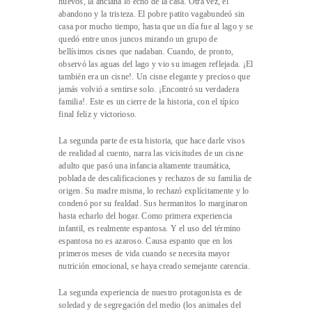
huevos, la anciana lo echó de la casa. Otra vez, el
abandono y la tristeza. El pobre patito vagabundeó sin
casa por mucho tiempo, hasta que un día fue al lago y se
quedó entre unos juncos mirando un grupo de
bellísimos cisnes que nadaban. Cuando, de pronto,
observó las aguas del lago y vio su imagen reflejada. ¡El
también era un cisne!. Un cisne elegante y precioso que
jamás volvió a sentirse solo. ¡Encontró su verdadera
familia!. Este es un cierre de la historia, con el típico
final feliz y victorioso.
La segunda parte de esta historia, que hace darle visos
de realidad al cuento, narra las vicisitudes de un cisne
adulto que pasó una infancia altamente traumática,
poblada de descalificaciones y rechazos de su familia de
origen. Su madre misma, lo rechazó explícitamente y lo
condenó por su fealdad. Sus hermanitos lo marginaron
hasta echarlo del hogar. Como primera experiencia
infantil, es realmente espantosa. Y el uso del término
espantosa no es azaroso. Causa espanto que en los
primeros meses de vida cuando se necesita mayor
nutrición emocional, se haya creado semejante carencia.
La segunda experiencia de nuestro protagonista es de
soledad y de segregación del medio (los animales del