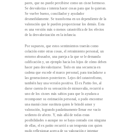
pares, que no puede percibirse como un cisne hermoso.
Se desvaloriza e intenta hacer cosas para que lo quieran.
Se vuelve bueno, conciliador y ayudador
desmedidamente. Se transforma en un dependiente de la
valoración que le pueden proporcionar los demás. Esta
es una versión más o menos catastrófica de los efectos
de la desvalorización en la infancia.
Por supuesto, que estos sentimientos traerán como
colación entre otras cosas, el retraimiento personal, un
entorno abusador, una pareja a la que se le demanda
calificación y, un ejemplo hacia los hijos de cómo deben
hacer para desvalorizarse. Todo en una secuencia en
cadena que excede el marco personal, para trasladarse a
las generaciones posteriores. Lejos del catastrofismo,
también hay una versión positiva. El ex Patito feo, al
darse cuenta de su sensación de minusvalía, recurrió a
uno de los cisnes más sabios para que lo ayudara a
recomponer su estimación personal, o pudo encontrar
una mamá cisne sustituta quien le brindó amor y
valoración, logrando paulatinamente llenar ese vacío
sediento de afecto. Y, más allá de todas estas
posibilidades o aunque no se haya contado con ninguna
de ellas, el ex patito recurrió a un terapeuta con quien
pudo reflexionar acerca de su valoración e intentar