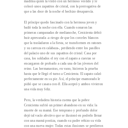
madrina quien la vistió con un hermoso vestido y le
colocó unos zapatitos de cristal, con la prerrogativa de
que a las doce de la noche el hechizo desaparecía.
El príncipe quedo fascinado con la hermosa joven y
bailó toda la noche con ella. Cuando sonaron las
primeras campanadas de medianoche, Cenicienta debió
huir apresurada -a riesgo de que los corceles blancos
que la trasladaron a la fiesta, se transformen en ratones
y su carroza en calabaza-, perdiendo entre los pasillos
del palacio uno de sus zapatitos de cristal. Casa por
casa, los soldados el rey con el zapato a cuestas se
encargaron de probarlo a cada una de las jóvenes del
reino. Las hermanastras, en vano, hicieron la prueba
hasta que le llegó el turno a Cenicienta. El zapato calzó
perfectamente en su pie. Así, el príncipe enamorado le
pidió que se casara con él. Ella aceptó y ambos vivieron
una vida muy feliz.
Pero, la verdadera historia cuenta que la pobre
Cenicienta sufrió un primer abandono en su vida: la
muerte de su mamá. Ese temprano y profundo dolor
dejó tal vacío afectivo que se ilusionó en poderlo llenar
con una mamá postiza, cuando su padre rehizo su vida
con una nueva mujer. Todas estas ilusiones se perdieron