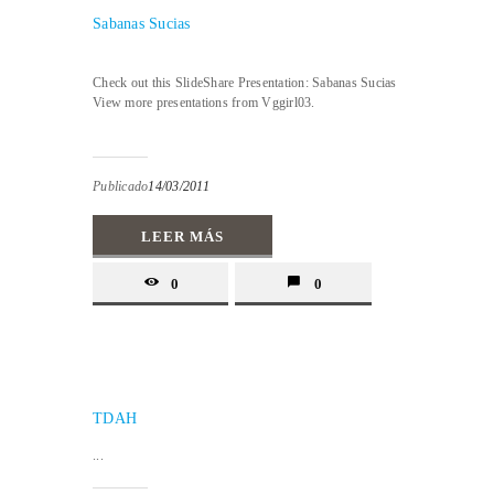
Sabanas Sucias
Check out this SlideShare Presentation: Sabanas Sucias
View more presentations from Vggirl03.
Publicado
14/03/2011
LEER MÁS
0
0
TDAH
...