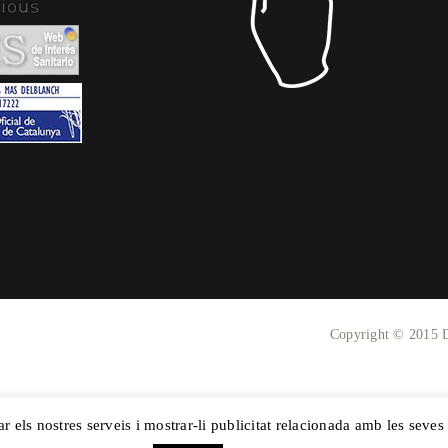
Copyright © 2015 
ar els nostres serveis i mostrar-li publicitat relacionada amb les seves