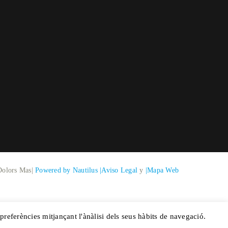
Dolors Mas|
Powered by Nautilus
|Aviso Legal
y
|Mapa Web
 preferències mitjançant l'ànàlisi dels seus hàbits de navegació.