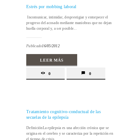
Estrés por mobbing laboral
Incomunicar, intimidar, desprestigiar y entorpecer el
progreso del acosado mediante maniobras que no dejan
huella corporal y, a ser posible...
Publicado
16/05/2012
LEER MÁS
0
0
Tratamiento cognitivo-conductual de las
secuelas de la epilepsía
DefiniciónLa epilepsia es una afección crónica que se
origina en el cerebro y se caracteriza por la repetición en
el tiempo de crisis...