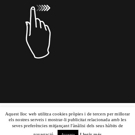
Copyright © 2015 Dolors Mas|
Powered by
Aquest lloc web utilitza cookies pròpies i de tercers per millorar
els nostres serveis i mostrar-li publicitat relacionada amb les
Nautilus
|Aviso Legal
y
|Mapa Web
seves preferències mitjançant l'ànàlisi dels seus hàbits de
navegació.
Llegir més
Accepta