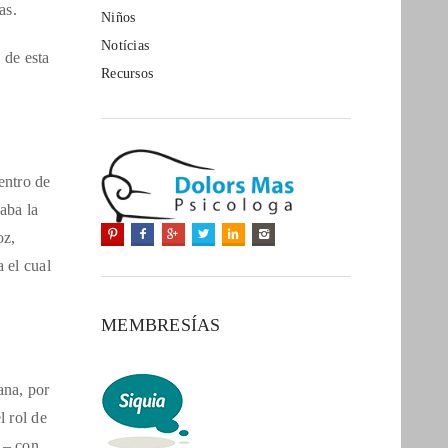
as.
Niños
Notícias
 de esta
Recursos
entro de
aba la
oz,
 el cual
MEMBRESÍAS
ana, por
l rol de
 – con