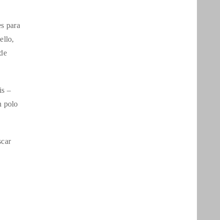
es para
ello,
 de
is –
n polo
scar