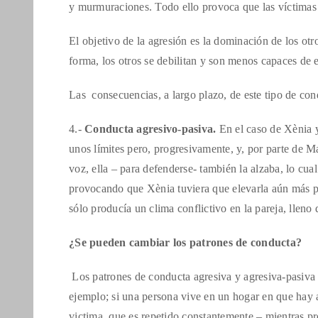
y murmuraciones. Todo ello provoca que las víctimas 
El objetivo de la agresión es la dominación de los otro
forma, los otros se debilitan y son menos capaces de 
Las consecuencias, a largo plazo, de este tipo de con
4.-
Conducta agresivo-pasiva.
En el caso de Xènia 
unos límites pero, progresivamente, y, por parte de M
voz, ella – para defenderse- también la alzaba, lo cua
provocando que Xènia tuviera que elevarla aún más para
sólo producía un clima conflictivo en la pareja, lleno
¿Se pueden cambiar los patrones de conducta?
Los patrones de conducta agresiva y agresiva-pasiva 
ejemplo; si una persona vive en un hogar en que hay 
victima, que es repetido constantemente – mientras pr