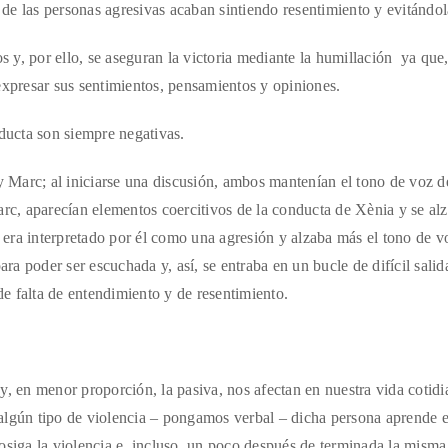
de las personas agresivas acaban sintiendo resentimiento y evitándol
s y, por ello, se aseguran la victoria mediante la humillación ya que,
expresar sus sentimientos, pensamientos y opiniones.
ducta son siempre negativas.
y Marc; al iniciarse una discusión, ambos mantenían el tono de voz d
arc, aparecían elementos coercitivos de la conducta de Xènia y se alz
l era interpretado por él como una agresión y alzaba más el tono de v
 poder ser escuchada y, así, se entraba en un bucle de difícil salida
 de falta de entendimiento y de resentimiento.
y, en menor proporción, la pasiva, nos afectan en nuestra vida cotidi
algún tipo de violencia – pongamos verbal – dicha persona aprende e
osiga la violencia e, incluso, un poco después de terminada la misma