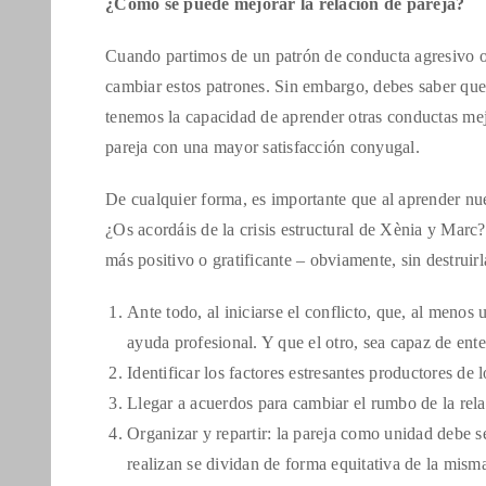
¿Cómo se puede mejorar la relación de pareja?
Cuando partimos de un patrón de conducta agresivo o a
cambiar estos patrones. Sin embargo, debes saber que 
tenemos la capacidad de aprender otras conductas mejo
pareja con una mayor satisfacción conyugal.
De cualquier forma, es importante que al aprender nue
¿Os acordáis de la crisis estructural de Xènia y Marc?
más positivo o gratificante – obviamente, sin destruir
Ante todo, al iniciarse el conflicto, que, al menos
ayuda profesional. Y que el otro, sea capaz de ent
Identificar los factores estresantes productores de l
Llegar a acuerdos para cambiar el rumbo de la relac
Organizar y repartir: la pareja como unidad debe se
realizan se dividan de forma equitativa de la mis