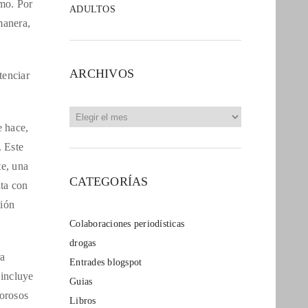
imo. Por
ADULTOS
manera,
ARCHIVOS
tenciar
Archivos
e hace,
. Este
te, una
CATEGORÍAS
ta con
ción
Colaboraciones periodísticas
drogas
ra
Entrades blogspot
 incluye
Guias
corosos
Libros