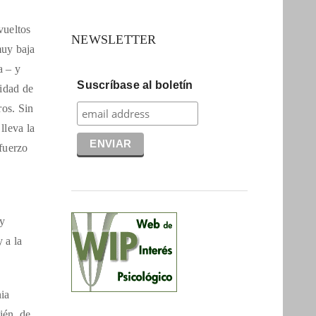
vueltos
NEWSLETTER
muy baja
a – y
Suscríbase al boletín
lidad de
os. Sin
lleva la
sfuerzo
 y
 a la
ia
ién, de