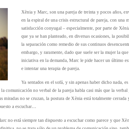
Xènia y Marc, son una pareja de treinta y pocos años, en
en la espiral de una crisis estructural de pareja, con una 
satisfacción conyugal – especialmente, por parte de Xèni
que ya se han planteado, en diversas ocasiones, la posibi
la separación como remedio de sus continuos desencuentr
embargo, y raramente, dado que suele ser la mujer la que 
iniciativa en la demanda, Marc le pide hacer un último e
e intentar una terapia de pareja.
Ya sentados en el sofá, y sin apenas haber dicho nada, es
la comunicación no verbal de la pareja habla casi más que la verbal
 miradas no se cruzan, la postura de Xènia está totalmente cerrada y
spuesto a escuchar…
Marc no está siempre tan dispuesto a escuchar como parece y que Xèn
efinitiva, no se trata sólo de un problema de comunicación sino, tamb