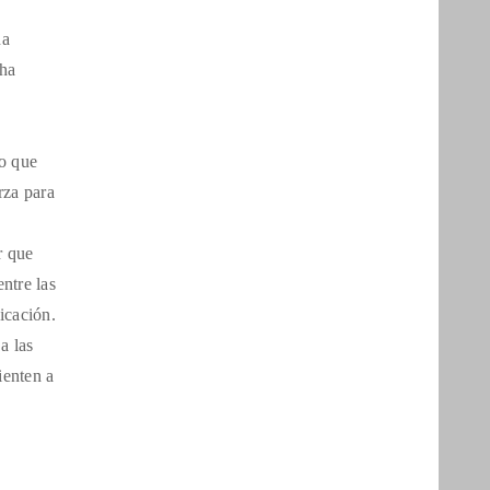
na
cha
no que
rza para
r que
ntre las
icación.
a las
ienten a