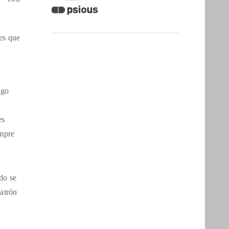
 es que
ngo
es
empre
do se
patrón