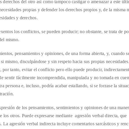
los derechos del otro así como tampoco castigar o amenazar a este últ
 necesidades propias y defender los derechos propios y, de la misma 
cesidades y derechos.
xentos los conflictos, se pueden producir; no obstante, se trata de po
 del mismo.
ientos, pensamientos y opiniones, de una forma abierta, y, cuando s
n si mismo, disculpándose y sin respeto hacia sus propias necesidades
 por tanto, evitar el conflicto pero ello puede producir, indirectamen
ele sentir fácilmente incomprendida, manipulada y no tomada en cuen
tra persona e, incluso, podría acabar estallando, si se forzase la situa
tración.
xpresión de los pensamientos, sentimientos y opiniones de una mane
e los otros. Puede expresarse mediante agresión verbal directa, que
. La agresión verbal indirecta incluye comentarios sarcásticos y ren