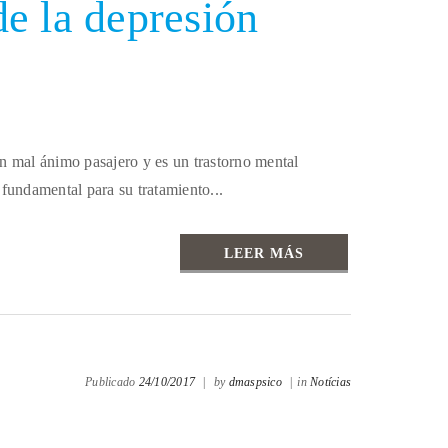
e la depresión
un mal ánimo pasajero y es un trastorno mental
 fundamental para su tratamiento...
LEER MÁS
Publicado
24/10/2017
|
by
dmaspsico
|
in
Notícias