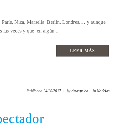
n París, Niza, Marsella, Berlín, Londres,… y aunque
s las veces y que, en algún...
LEER MÁS
Publicado
24/10/2017
|
by
dmaspsico
|
in
Notícias
pectador