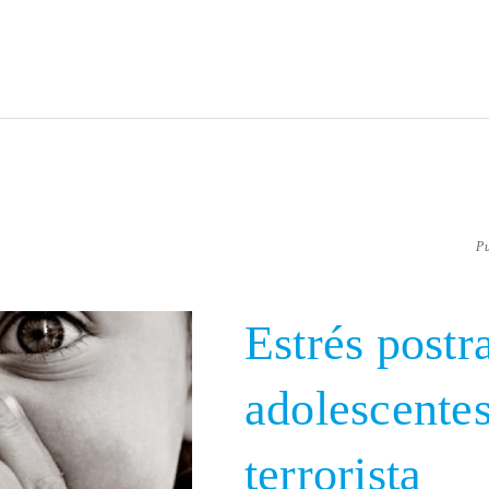
P
Estrés postr
adolescentes
terrorista