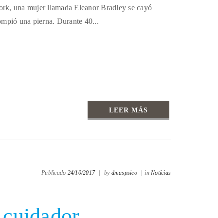
rk, una mujer llamada Eleanor Bradley se cayó
ompió una pierna. Durante 40...
LEER MÁS
Publicado
24/10/2017
|
by
dmaspsico
|
in
Notícias
l cuidador