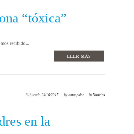
ona “tóxica”
emos recibido...
LEER MÁS
Publicado
24/10/2017
|
by
dmaspsico
|
in
Notícias
dres en la