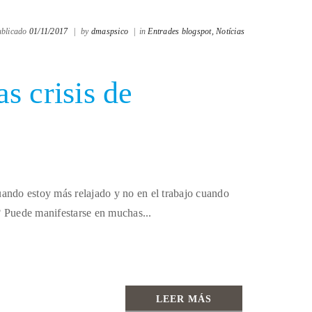
ublicado
01/11/2017
|
by
dmaspsico
|
in
Entrades blogspot,
Notícias
s crisis de
ndo estoy más relajado y no en el trabajo cuando
e? Puede manifestarse en muchas...
LEER MÁS