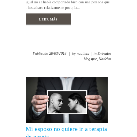
igual no se había comportado bien con una persona que
, hasta hace relativamente poco, la...
LEER MÁS
Publicado
20/03/2018
|
by
nautilus
|
in
Entrades
blogspot,
Notícias
Mi esposo no quiere ir a terapia
de pareja