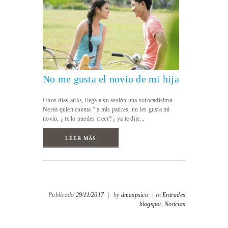
No me gusta el novio de mi hija
Unos días atrás, llega a su sesión una sofocadísima
Nerea quien cuenta “ a mis padres, no les gusta mi
novio, ¿ te lo puedes creer? ¡ ya te dije...
LEER MÁS
Publicado
29/11/2017
|
by
dmaspsico
|
in
Entrades
blogspot,
Notícias