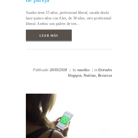
Sandra tiene 35 años, profesional liberal, casada desde
hace quince años con Alex, de 38 años, otro profesional
liberal. Ambos son padres de tres...
LEER MÁS
Publicado
20/03/2018
|
by
nautilus
|
in
Entrades
blogspot,
Notícias,
Recursos