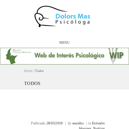
MENU
Inicio
/
Todos
TODOS
Publicado
28/03/2018
|
by
nautilus
|
in
Entrades
blogspot,
Notícias