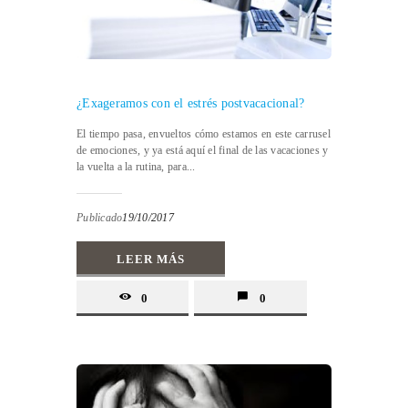
¿Exageramos con el estrés postvacacional?
El tiempo pasa, envueltos cómo estamos en este carrusel
de emociones, y ya está aquí el final de las vacaciones y
la vuelta a la rutina, para...
Publicado
19/10/2017
LEER MÁS
0
0