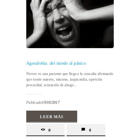
Agorafobia: del miedo al pánico
Nieves es una paciente que llega a la consulta afirmando
que siente mareos, náuseas, taquicardia, opresión
precordial, sensación de ahogo...
Publicado
19/10/2017
LEER MÁS
0
0