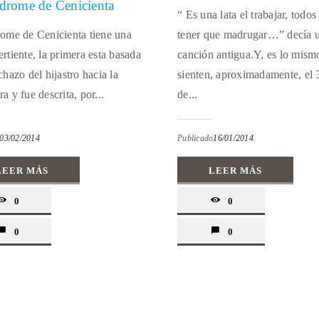
drome de Cenicienta
“ Es una lata el trabajar, todos
rome de Cenicienta tiene una
tener que madrugar…” decía 
ertiente, la primera esta basada
canción antigua.Y, es lo mism
chazo del hijastro hacia la
sienten, aproximadamente, el
a y fue descrita, por...
de...
03/02/2014
Publicado
16/01/2014
LEER MÁS
LEER MÁS
0
0
0
0