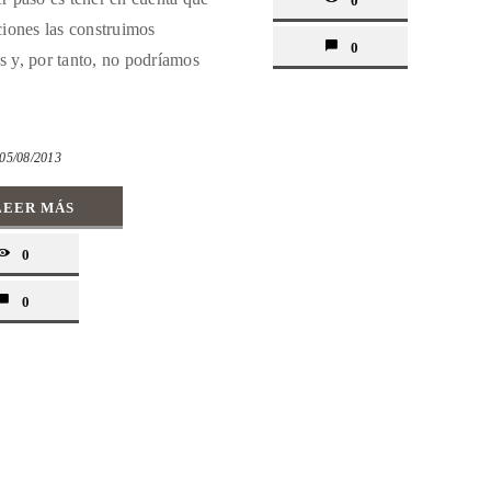
0
aciones las construimos
0
s y, por tanto, no podríamos
05/08/2013
LEER MÁS
0
0