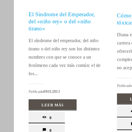
El Sindrome del Emperador,
Cómo v
del «niño rey» o del «niño
tóxicas
tirano»
Diana e
El síndrome del emperador, del niño
carrera
tirano o del niño rey son los distintos
ofrecerl
nombres con que se conoce a un
comple
fenómeno cada vez más común: el de
no acept
los...
Publicado
Publicado
09/11/2013
LEER MÁS
0
0