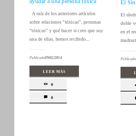
ayudar a una persona tóxica
El Sín
A raíz de los anteriores artículos
El sínd
sobre relaciones “tóxicas”, personas
doble v
“tóxicas” y qué hacer si creo que soy
en el re
una de ellas, hemos recibido...
madrastr
Publicado
09/02/2014
Publicado
LEER MÁS
0
0