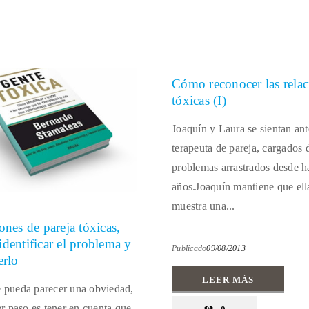
Cómo reconocer las relac
tóxicas (I)
Joaquín y Laura se sientan ant
terapeuta de pareja, cargados 
problemas arrastrados desde h
años.Joaquín mantiene que ell
muestra una...
ones de pareja tóxicas,
dentificar el problema y
Publicado
09/08/2013
erlo
LEER MÁS
pueda parecer una obviedad,
er paso es tener en cuenta que