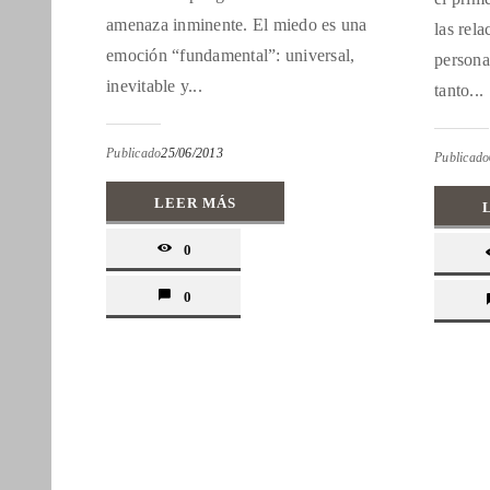
amenaza inminente. El miedo es una
las rel
emoción “fundamental”: universal,
persona
inevitable y...
tanto...
Publicado
25/06/2013
Publicado
LEER MÁS
0
0