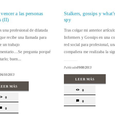
encer a las personas
Stalkers, gossips y what’
 (II)
spy
s una profesional de dilatada
Tras colgar mi anterior artícul
 que recibe una llamada para
Informers y Gossips en una c
e un trabajo
red social para profesional, un
mentario…Se pregunta porqué
compañera me realizaba la sigu
arlo; buen...
Publicado
09/08/2013
06/10/2013
LEER MÁS
LEER MÁS
0
0
0
0