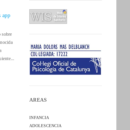
s app
o sobre
onocida
a
iente...
AREAS
INFANCIA
ADOLESCENCIA