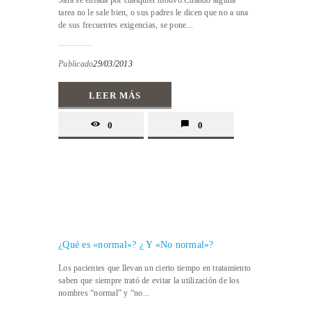
Sara se enfada por cualquier motivo.Cuando alguna
tarea no le sale bien, o sus padres le dicen que no a una
de sus frecuentes exigencias, se pone...
Publicado
29/03/2013
LEER MÁS
0
0
¿Qué es «normal»? ¿ Y «No normal»?
Los pacientes que llevan un cierto tiempo en tratamiento
saben que siempre trató de evitar la utilización de los
nombres “normal” y “no...