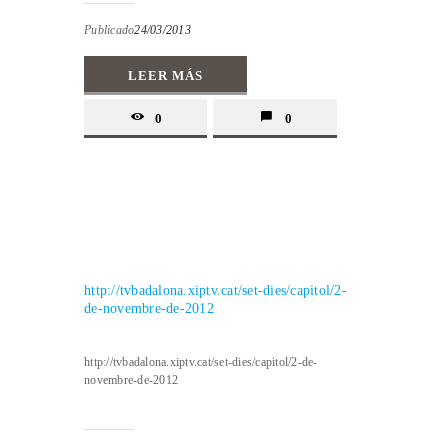
Publicado
24/03/2013
LEER MÁS
0
0
http://tvbadalona.xiptv.cat/set-dies/capitol/2-
de-novembre-de-2012
http://tvbadalona.xiptv.cat/set-dies/capitol/2-de-
novembre-de-2012