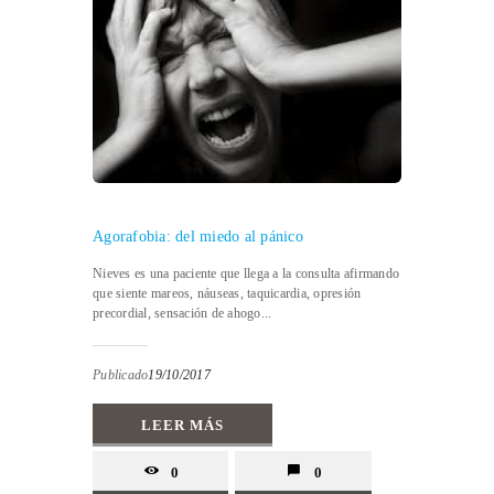
Agorafobia: del miedo al pánico
Nieves es una paciente que llega a la consulta afirmando
que siente mareos, náuseas, taquicardia, opresión
precordial, sensación de ahogo...
Publicado
19/10/2017
LEER MÁS
0
0