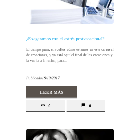
¿Exageramos con el estrés postvacacional?
El tiempo pasa, envueltos cómo estamos en este carrusel
de emociones, y ya está aquí el final de las vacaciones y
la vuelta a la rutina, para...
Publicado
19/10/2017
LEER MÁS
0
0