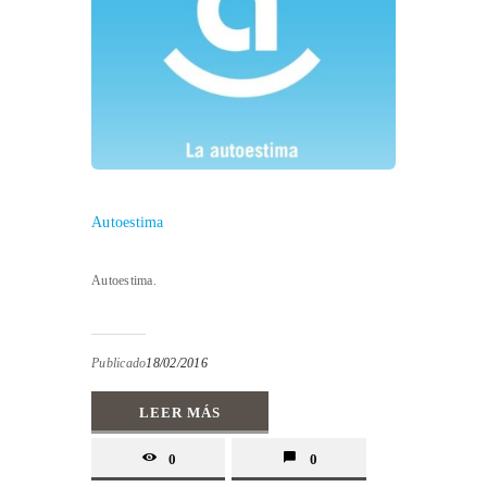
Autoestima
Autoestima.
Publicado
18/02/2016
LEER MÁS
0
0