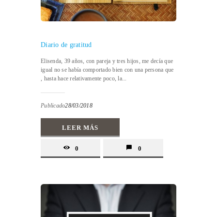
Diario de gratitud
Elisenda, 39 años, con pareja y tres hijos, me decía que
igual no se había comportado bien con una persona que
, hasta hace relativamente poco, la...
Publicado
28/03/2018
LEER MÁS
0
0