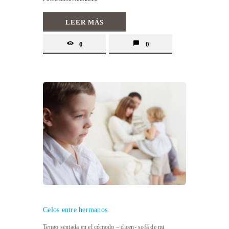
LEER MÁS
0
0
Celos entre hermanos
Tengo sentada en el cómodo – dicen- sofá de mi