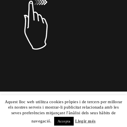
Copyright © 2015 Dolors Mas|
Powered by
Aquest lloc web utilitza cookies pròpies i de tercers per millorar
els nostres serveis i mostrar-li publicitat relacionada amb les
Nautilus
|Aviso Legal
y
|Mapa Web
seves preferències mitjançant l'ànàlisi dels seus hàbits de
navegació.
Llegir més
Accepta